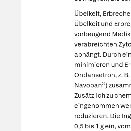
Übelkeit, Erbreche
Übelkeit und
Erbre
vorbeugend Medik
verabreichten Zyto
abhängt. Durch ein
minimieren und Er
Ondansetron
, z. B.
Navoban®
) zusamm
Zusätzlich zu ch
eingenommen werd
reduzieren. Die In
0,5 bis 1 g ein, vo