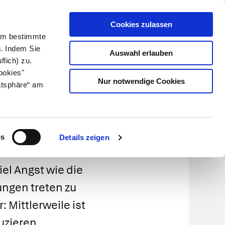
Cookies zulassen
Kundenlogin
Info für Apotheker
 Um bestimmte
g. Indem Sie
Auswahl erlauben
flich) zu.
Suche
leben
Über uns
ookies"
Nur notwendige Cookies
atsphäre“ am
ostatika
os
Details zeigen
l Angst wie die
ungen treten zu
 Mittlerweile ist
uzieren.