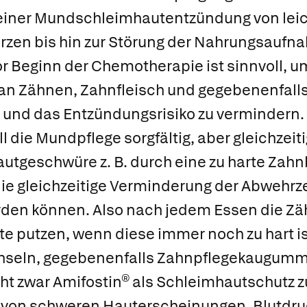
einer Mundschleimhautentzündung von lei
rzen bis hin zur Störung der Nahrungsaufna
r Beginn der Chemotherapie ist sinnvoll, u
an Zähnen, Zahnfleisch und gegebenenfall
n und das Entzündungsrisiko zu vermindern
 die Mundpflege sorgfältig, aber gleichzeit
tgeschwüre z. B. durch eine zu harte Zahnb
die gleichzeitige Verminderung der Abwehrz
rden können. Also nach jedem Essen die Zä
 putzen, wenn diese immer noch zu hart ist
seln, gegebenenfalls Zahnpflegekaugumm
ht zwar
Amifostin®
als Schleimhautschutz z
 von schweren Hauterscheinungen, Blutdru