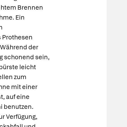
chtem Brennen
hme. Ein
m
s Prothesen
. Während der
ig schonend sein,
ürste leicht
ellen zum
hne mit einer
, auf eine
i benutzen.
ur Verfügung,
ckabfall und