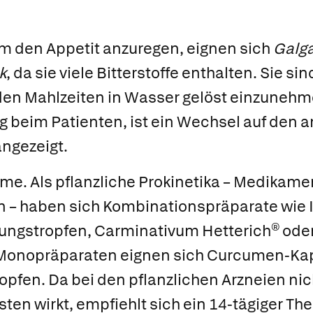
 den Appetit anzuregen, eignen sich
Galga
k
, da sie viele Bitterstoffe enthalten. Sie si
 den Mahlzeiten in Wasser gelöst einzunehme
ng beim Patienten, ist ein Wechsel auf den 
angezeigt.
eme.
Als pflanzliche Prokinetika – Medikamen
n – haben sich Kombinationspräparate wie
ungstropfen
,
Carminativum Hetterich®
ode
 Monopräparaten eignen sich Curcumen-Ka
opfen. Da bei den pflanzlichen Arzneien ni
sten wirkt, empfiehlt sich ein 14-tägiger Th