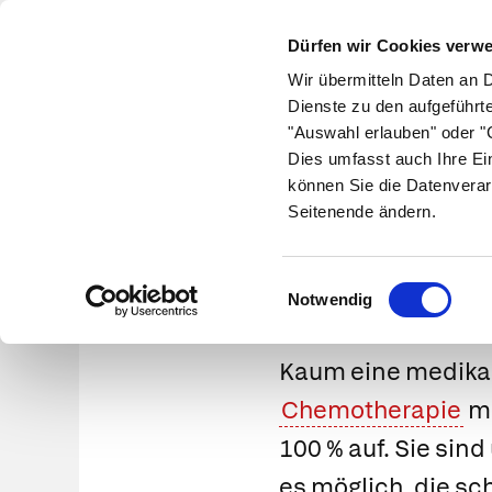
Dürfen wir Cookies verw
Wir übermitteln Daten an 
Dienste zu den aufgeführt
"Auswahl erlauben" oder "C
Krankheiten
Symptome
Therapie
Med
Dies umfasst auch Ihre Ei
können Sie die Datenverar
Seitenende ändern.
Nebenwi
Einwilligungsauswahl
Notwendig
Kaum eine medikam
Chemotherapie
mi
100 % auf. Sie sind
es möglich, die s