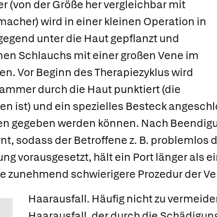
 (von der Größe her vergleichbar mit
acher) wird in einer kleinen Operation in
gegend unter die Haut gepflanzt und
nen Schlauchs mit einer großen Vene im
n. Vor Beginn des Therapiezyklus wird
ammer durch die Haut punktiert (die
fen ist) und ein spezielles Besteck angesch
nen gegeben werden können. Nach Beendigu
nt, sodass der Betroffene z. B. problemlos
g vorausgesetzt, hält ein Port länger als ei
ie zunehmend schwierigere Prozedur der V
Haarausfall.
Häufig nicht zu vermeiden
Haarausfall, der durch die Schädigun