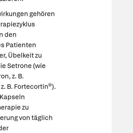
irkungen gehören
rapiezyklus
n den
es Patienten
r, Übelkeit zu
die
Setrone
(wie
ron
, z. B.
, z. B.
Fortecortin®
).
-Kapseln
erapie zu
erung von täglich
der