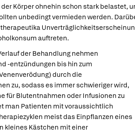
der Körper ohnehin schon stark belastet, u
 sollten unbedingt vermieden werden. Darü
therapeutika Unverträglichkeitserscheinun
koholkonsum auftreten.
Verlauf der Behandlung nehmen
und
-entzündungen bis hin zum
(Venenverödung) durch die
nen zu, sodass es immer schwieriger wird,
ne für Blutentnahmen oder Infusionen zu
et man Patienten mit voraussichtlich
rapiezyklen meist das Einpflanzen eines
in kleines Kästchen mit einer