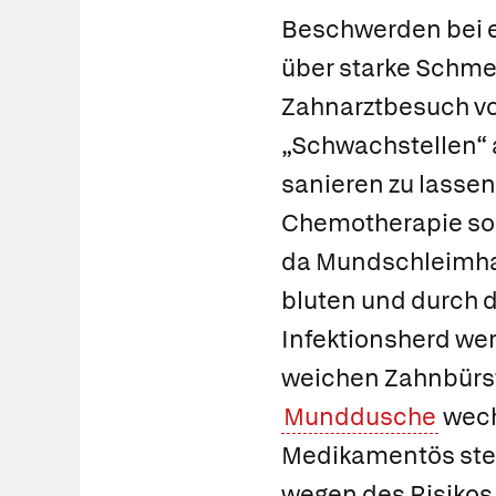
Beschwerden bei 
über starke Schme
Zahnarztbesuch vo
„Schwachstellen“ 
sanieren zu lasse
Chemotherapie soll
da Mundschleimhau
bluten und durch 
Infektionsherd we
weichen Zahnbürste
Munddusche
wech
Medikamentös ste
wegen des Risikos