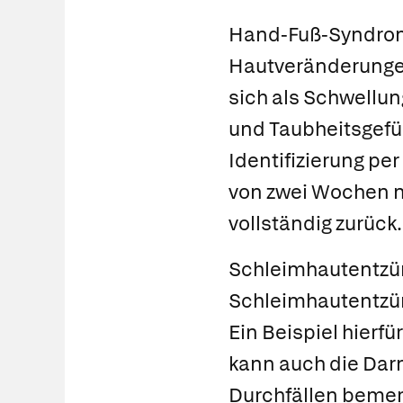
Hand-Fuß-Syndro
Hautveränderunge
sich als Schwellu
und Taubheitsgefüh
Identifizierung pe
von zwei Wochen n
vollständig zurück.
Schleimhautentzü
Schleimhautentzün
Ein Beispiel hierf
kann auch die Darm
Durchfällen bemer