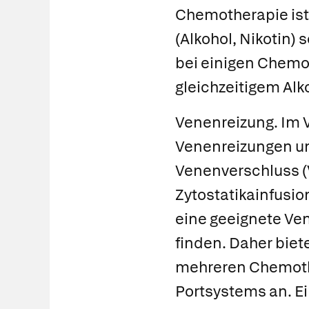
Chemotherapie ist 
(Alkohol, Nikotin)
bei einigen Chemo
gleichzeitigem Al
Venenreizung.
Im 
Venenreizungen 
Venenverschluss
Zytostatikainfusio
eine geeignete Ve
finden. Daher biet
mehreren Chemothe
Portsystems
an. E