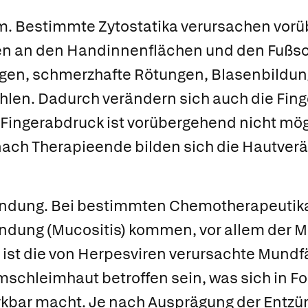
m.
Bestimmte Zytostatika verursachen vor
n an den Handinnenflächen und den Fußsoh
ngen, schmerzhafte Rötungen, Blasenbildu
len. Dadurch verändern sich auch die Fing
r Fingerabdruck ist vorübergehend nicht mög
ach Therapieende bilden sich die Hautver
ndung.
Bei bestimmten Chemotherapeutika 
dung (Mucositis) kommen, vor allem der 
ür ist die von Herpesviren verursachte Mund
schleimhaut betroffen sein, was sich in F
kbar macht. Je nach Ausprägung der Entzü