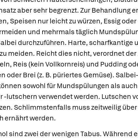
insatz aber sehr begrenzt. Zur Behandlung em
ken, Speisen nur leicht zu würzen, Essig ode
ermeiden und mehrmals täglich Mundspülu
albei durchzuführen. Harte, scharfkantige 
zu meiden. Reicht dies nicht, verordnet der 
eln, Reis (kein Vollkornreis) und Pudding od
 oder Brei (z. B. püriertes Gemüse). Salbei
önnen sowohl für Mundspülungen als auch 
r -lutschern verwendet werden. Lutschen v
rzen. Schlimmstenfalls muss zeitweilig üb
h ernährt werden.
ol sind zwei der wenigen Tabus. Während e