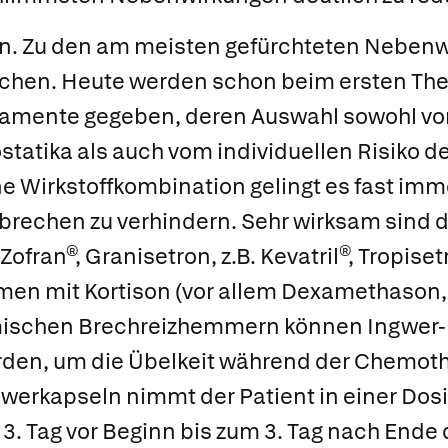
n.
Zu den am meisten gefürchteten Nebenw
chen. Heute werden schon beim ersten The
amente gegeben, deren Auswahl sowohl vo
statika als auch vom individuellen Risiko d
e Wirkstoffkombination gelingt es fast imme
brechen zu verhindern. Sehr wirksam sind 
Zofran®
,
Granisetron
, z.B.
Kevatril®
,
Tropiset
en mit Kortison (vor allem
Dexamethason
emischen Brechreizhemmern können Ingwer
en, um die Übelkeit während der Chemoth
gwerkapseln nimmt der Patient in einer Dosi
m 3. Tag vor Beginn bis zum 3. Tag nach Ende 