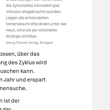
die Zytostatika infundiert (per
Infusion eingebracht) wurden.
Liegen die entzündeten
Venenabschnitte direkt unter der
Haut, sind sie als rotviolette
Stränge sichtbar.
Georg Thieme Verlag, Stuttgart
lossen, über das
ng des Zyklus wird
 duschen kann.
n Jahr und erspart
enensuche.
 ist der
g der