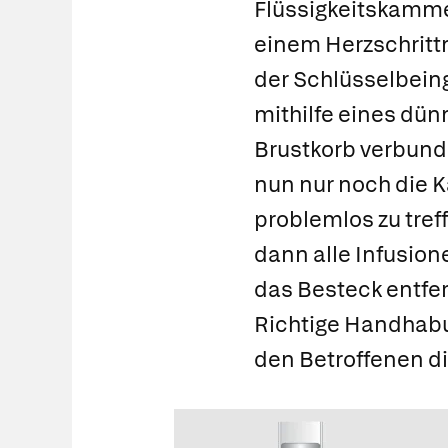
Flüssigkeitskammer
einem Herzschrittm
der Schlüsselbein
mithilfe eines dün
Brustkorb verbunde
nun nur noch die K
problemlos zu tref
dann alle Infusio
das Besteck entfer
Richtige Handhabun
den Betroffenen d