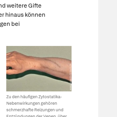
nd weitere Gifte
ber hinaus können
gen bei
Zu den häufigen Zytostatika-
Nebenwirkungen gehören
schmerzhafte Reizungen und
Entzündungen der Venen, über