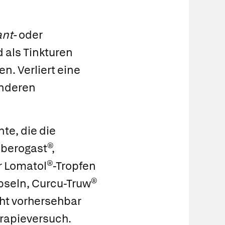
nt-
oder
nd als Tinkturen
n. Verliert eine
anderen
te, die die
Iberogast®
,
r
Lomatol®
-Tropfen
pseln,
Curcu-Truw®
cht vorhersehbar
erapieversuch.