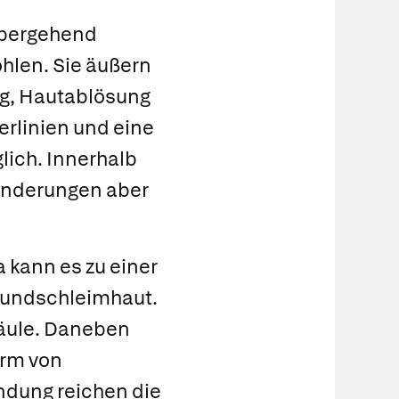
übergehend
len. Sie äußern
ng, Hautablösung
erlinien und eine
lich. Innerhalb
änderungen aber
kann es zu einer
Mundschleimhaut.
fäule. Daneben
orm von
ndung reichen die