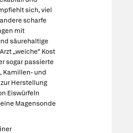
pfiehlt sich, viel
r andere scharfe
ngen mit
und säurehaltige
Arzt „weiche“ Kost
er sogar passierte
-, Kamillen- und
zur Herstellung
on Eiswürfeln
er eine Magensonde
iner