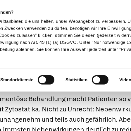
enden?
Drittanbieter, die uns helfen, unser Webangebot zu verbessern.
en Zwecken verwenden zu dürfen, benötigen wir Ihre Einwilligun
ookies zulassen" klicken, stimmen Sie diesen (jederzeit widerru
ikamente
Naturheilkunde
Eltern & Kind
Gesund 
nwilligung nach Art. 49 (1) (a) DSGVO. Unter "Nur notwendige C
beitung ablehnen. Sie können Ihre Auswahl jederzeit unter "Priv
rkungen von Zyt
Standortdienste
Statistiken
Vide
entöse Behandlung macht Patienten so vie
t Zytostatika. Nicht zu Unrecht: Nebenwirk
 unangenehm und teils auch gefährlich. Aber:
chlimmsten Nebenwirkungen deutlich zu red