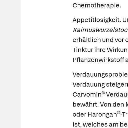
Chemotherapie.
Appetitlosigkeit.
Um
Kalmuswurzelstoc
erhältlich und vor
Tinktur ihre Wirku
Pflanzenwirkstoff 
Verdauungsprobl
Verdauung steiger
Carvomin® Verdau
bewährt. Von den
oder
Harongan
®
-
Tr
ist, welches am be