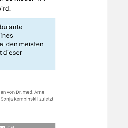
ird.
mbulante
eines
Bei den meisten
t dieser
ben von Dr. med. Arne
. Sonja Kempinski | zuletzt
mail