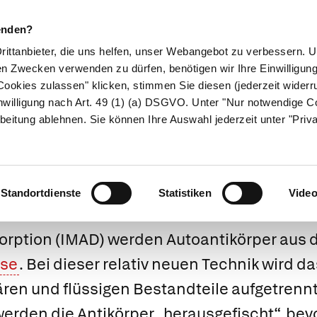
enden?
Drittanbieter, die uns helfen, unser Webangebot zu verbessern.
en Zwecken verwenden zu dürfen, benötigen wir Ihre Einwilligun
ookies zulassen" klicken, stimmen Sie diesen (jederzeit widerru
ikamente
Naturheilkunde
Eltern & Kind
Gesund 
nwilligung nach Art. 49 (1) (a) DSGVO. Unter "Nur notwendige C
beitung ablehnen. Sie können Ihre Auswahl jederzeit unter "Priv
Immunadsorptio
Standortdienste
Statistiken
Vide
rption
(IMAD) werden Autoantikörper aus de
yse
. Bei dieser relativ neuen Technik wird
ulären und flüssigen Bestandteile aufgetrenn
werden die Antikörper „herausgefischt“, bev