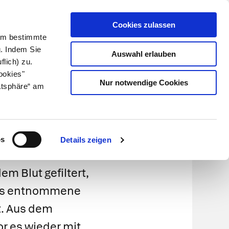
Cookies zulassen
Kundenlogin
Info für Apotheker
 Um bestimmte
g. Indem Sie
Auswahl erlauben
flich) zu.
Suche
leben
Über uns
ookies"
Nur notwendige Cookies
atsphäre“ am
n
os
Details zeigen
m Blut gefiltert,
 das entnommene
t. Aus dem
or es wieder mit