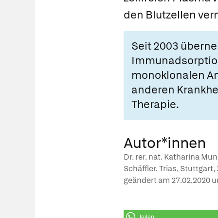
den Blutzellen ve
Seit 2003 übern
Immunadsorption
monoklonalen Ant
anderen Krankhei
Therapie.
Autor*innen
Dr. rer. nat. Katharina Mu
Schäffler. Trias, Stuttgart
geändert am
27.02.2020
u
teilen