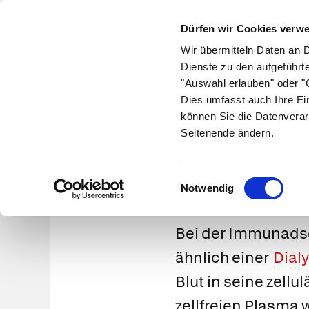
Dürfen wir Cookies verw
Wir übermitteln Daten an 
Dienste zu den aufgeführt
"Auswahl erlauben" oder "C
Krankheiten
Symptome
Therapie
Med
Dies umfasst auch Ihre Ei
können Sie die Datenverar
Seitenende ändern.
Einwilligungsauswahl
Notwendig
Bei der
Immunadso
ähnlich einer
Dial
Blut in seine zell
zellfreien Plasma 