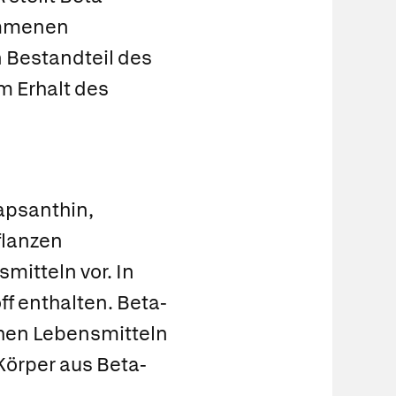
nommenen
 Bestandteil des
m Erhalt des
apsanthin,
flanzen
mitteln vor. In
ff enthalten. Beta-
ichen Lebensmitteln
Körper aus Beta-