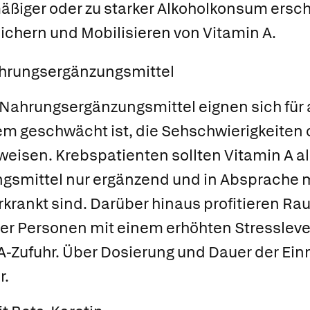
äßiger oder zu starker Alkoholkonsum ersc
chern und Mobilisieren von Vitamin A.
ahrungsergänzungsmittel
 Nahrungsergänzungsmittel eignen sich für
 geschwächt ist, die Sehschwierigkeiten 
eisen. Krebspatienten sollten Vitamin A al
smittel nur ergänzend und in Absprache mi
rkrankt sind. Darüber hinaus profitieren Ra
der Personen mit einem erhöhten Stressleve
A-Zufuhr. Über Dosierung und Dauer der Ei
r.