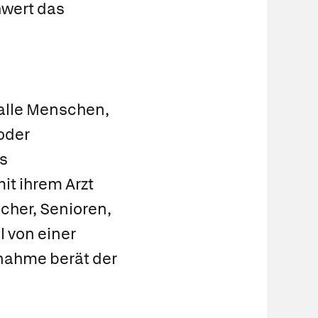
hwert das
 alle Menschen,
oder
s
t ihrem Arzt
ucher, Senioren,
l von einer
nnahme berät der