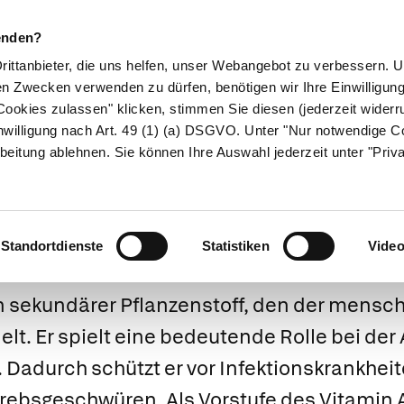
enden?
Drittanbieter, die uns helfen, unser Webangebot zu verbessern.
en Zwecken verwenden zu dürfen, benötigen wir Ihre Einwilligun
ookies zulassen" klicken, stimmen Sie diesen (jederzeit widerru
ikamente
Naturheilkunde
Eltern & Kind
Gesund 
nwilligung nach Art. 49 (1) (a) DSGVO. Unter "Nur notwendige C
beitung ablehnen. Sie können Ihre Auswahl jederzeit unter "Priv
Beta-Karotin
Standortdienste
Statistiken
Vide
in sekundärer Pflanzenstoff, den der mensch
t. Er spielt eine bedeutende Rolle bei der
adurch schützt er vor Infektionskrankheite
bsgeschwüren. Als Vorstufe des Vitamin A 