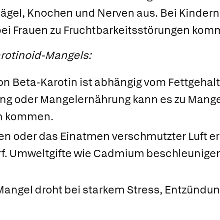
Nägel, Knochen und Nerven aus. Bei Kindern
i Frauen zu Fruchtbarkeitsstörungen kom
rotinoid-Mangels:
 Beta-Karotin ist abhängig vom Fettgehalt
ung oder Mangelernährung kann es zu Mang
en kommen.
en oder das Einatmen verschmutzter Luft e
f. Umweltgifte wie Cadmium beschleunige
Mangel droht bei starkem Stress, Entzündu