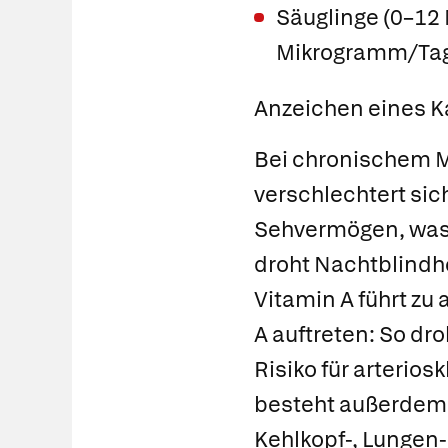
Säuglinge (0–12
Mikrogramm/Ta
Anzeichen eines
K
Bei chronischem M
verschlechtert si
Sehvermögen, was s
droht Nachtblindhe
Vitamin A führt zu
A auftreten: So dr
Risiko für arterio
besteht außerdem 
Kehlkopf-, Lungen-