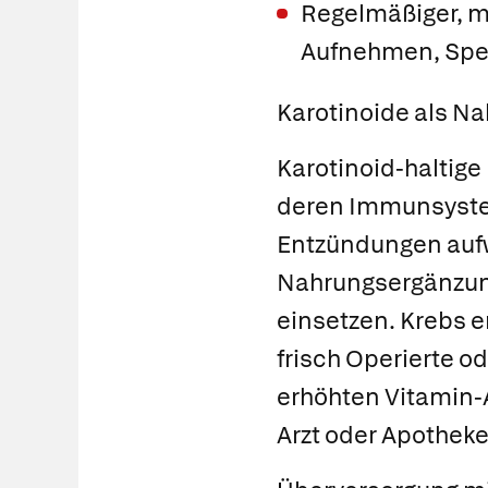
Regelmäßiger, m
Aufnehmen, Spei
Karotinoide als N
Karotinoid-haltige
deren Immunsystem
Entzündungen aufw
Nahrungsergänzung
einsetzen. Krebs e
frisch Operierte o
erhöhten Vitamin-
Arzt oder Apotheke