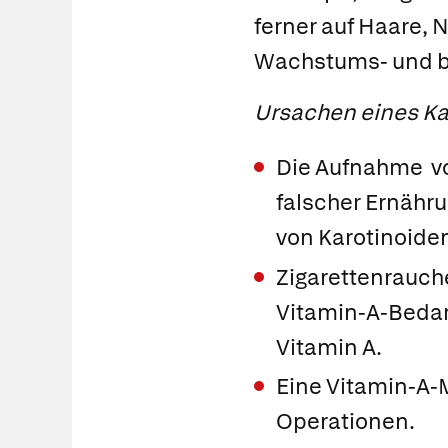
ferner auf Haare, 
Wachstums- und be
Ursachen eines Ka
Die Aufnahme von
falscher Ernähr
von Karotinoid
Zigarettenrauch
Vitamin-A-Bedar
Vitamin A.
Eine Vitamin-A-
Operationen.