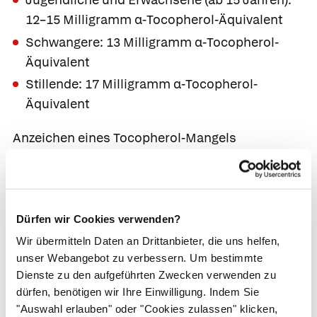
12–15 Milligramm α-Tocopherol-Äquivalent
Schwangere: 13 Milligramm α-Tocopherol-
Äquivalent
Stillende: 17 Milligramm α-Tocopherol-
Äquivalent
Anzeichen eines
Tocopherol-Mangels
Ist zu wenig Vitamin E im Körper, werden die
Zellen durch den oxidativen Stress angegriffen
und geschädigt. Im Extremfall und falls der
Dürfen wir Cookies verwenden?
Mangel sehr lange besteht, werden Muskeln,
Wir übermitteln Daten an Drittanbieter, die uns helfen,
Nervensystem und die Leber geschädigt. Dann
unser Webangebot zu verbessern. Um bestimmte
treten Mangelsymptome auf: Die Muskeln
Dienste zu den aufgeführten Zwecken verwenden zu
verlieren an Kraft und Größe und es kommt zu
dürfen, benötigen wir Ihre Einwilligung. Indem Sie
Blutarmut.
"Auswahl erlauben" oder "Cookies zulassen" klicken,