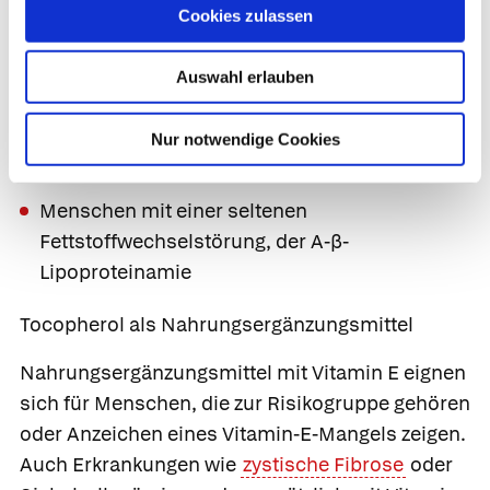
sind deshalb häufig von einem Mangel
Cookies zulassen
betroffen.
Neugeborene nehmen Vitamin E nur schlecht
Auswahl erlauben
auf und haben bei der Geburt nur kleine
Reserven.
Nur notwendige Cookies
Menschen mit einem hohen Alkoholkonsum.
Menschen mit einer seltenen
Fettstoffwechselstörung, der A-β-
Lipoproteinamie
Tocopherol als Nahrungsergänzungsmittel
Nahrungsergänzungsmittel mit Vitamin E eignen
sich für Menschen, die zur Risikogruppe gehören
oder Anzeichen eines Vitamin-E-Mangels zeigen.
Auch Erkrankungen wie
zystische Fibrose
oder