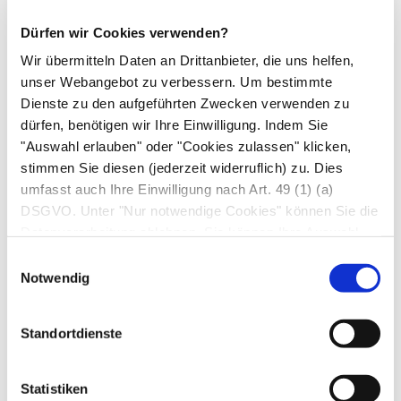
bisher nur in Laborexperimenten bewiesen. Für
die Wirksamkeit bei Menschen fehlen Beweise.
Dürfen wir Cookies verwenden?
Eine Metanalyse, die viele Studien
Wir übermitteln Daten an Drittanbieter, die uns helfen,
zusammengefasst hat, kommt zu dem Schluss,
unser Webangebot zu verbessern. Um bestimmte
Dienste zu den aufgeführten Zwecken verwenden zu
dass Cranberry-Produkte weder eine
dürfen, benötigen wir Ihre Einwilligung. Indem Sie
Blasenentzündung
verhindern, noch heilen.
"Auswahl erlauben" oder "Cookies zulassen" klicken,
stimmen Sie diesen (jederzeit widerruflich) zu. Dies
Viele Wissenschaftler*innen gehen jedoch
umfasst auch Ihre Einwilligung nach Art. 49 (1) (a)
mittlerweile davon aus, dass die aufgenommene
DSGVO. Unter "Nur notwendige Cookies" können Sie die
Anthocyanidin-Menge in den Studien zu gering
Datenverarbeitung ablehnen. Sie können Ihre Auswahl
war. Sie betrug meist 36 Milligramm. Neuere
jederzeit unter "Privatsphäre“ am Seitenende ändern.
Einwilligungsauswahl
Studien verwenden deshalb Mengen von bis zu
Notwendig
100 Milligramm Anthocyanidinen – eine Menge,
die nur in Nahrungsergänzungsmitteln
Standortdienste
vorkommt. Allerdings stehen die Ergebnisse der
Studien noch aus. Bis die Studien durchgeführt
Statistiken
und veröffentlicht werden, dauert es aber noch