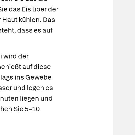
ie das Eis über der
r Haut kühlen. Das
teht, dass es auf
i wird der
schießt auf diese
lags ins Gewebe
sser und legen es
inuten liegen und
hen Sie 5–10