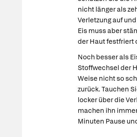
nicht länger als z
Verletzung auf und
Eis muss aber stän
der Haut festfriert 
Noch besser als Ei
Stoffwechsel der H
Weise nicht so s
zurück. Tauchen Si
locker über die Ve
machen ihn immer 
Minuten Pause und