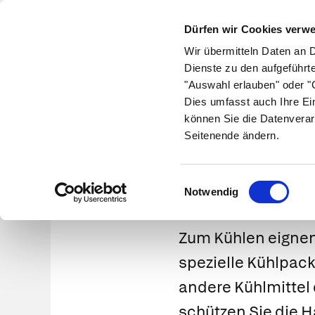
Dürfen wir Cookies verw
Wir übermitteln Daten an 
Dienste zu den aufgeführt
"Auswahl erlauben" oder "C
Krankheiten
Symptome
Therapie
Med
Dies umfasst auch Ihre Ei
können Sie die Datenverar
Seitenende ändern.
Kühle
Einwilligungsauswahl
Notwendig
Zum
Kühlen
eignen
spezielle
Kühlpack
andere Kühlmittel d
schützen Sie die H