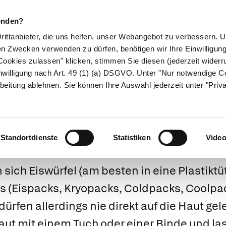
enden?
Drittanbieter, die uns helfen, unser Webangebot zu verbessern.
en Zwecken verwenden zu dürfen, benötigen wir Ihre Einwilligun
ookies zulassen" klicken, stimmen Sie diesen (jederzeit widerru
ikamente
Naturheilkunde
Eltern & Kind
Gesund 
nwilligung nach Art. 49 (1) (a) DSGVO. Unter "Nur notwendige C
beitung ablehnen. Sie können Ihre Auswahl jederzeit unter "Priv
n – so geht es r
Standortdienste
Statistiken
Vide
 sich Eiswürfel (am besten in eine Plastikt
s
(Eispacks, Kryopacks, Coldpacks, Coolpa
ürfen allerdings nie direkt auf die Haut gel
aut mit einem Tuch oder einer Binde und las