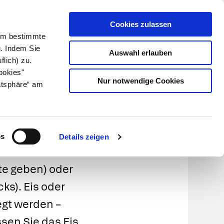
Cookies zulassen
Kundenlogin
Info für Apotheker
 Um bestimmte
g. Indem Sie
Auswahl erlauben
flich) zu.
Suche
leben
Über uns
ookies"
Nur notwendige Cookies
atsphäre“ am
ichtig
os
Details zeigen
üte geben) oder
cks).
Eis oder
egt werden –
sen Sie das Eis