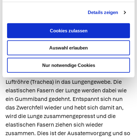
Brustkorbs folgen muss.
Details zeigen
Bei der Einatmung zieht sich der
Zwerchfellmuskel zusammen und senkt sich ab.
Cookies zulassen
Gleichzeitig heben die Zwischenrippenmuskeln
die Rippen an. Dadurch vergrößert sich das
Auswahl erlauben
Volumen des Brustkorbs und die Lunge wird
passiv ausgedehnt. Durch den entstandenen
Nur notwendige Cookies
Unterdruck strömt die Einatemluft durch die
Luftröhre (Trachea) in das Lungengewebe. Die
elastischen Fasern der Lunge werden dabei wie
ein Gummiband gedehnt. Entspannt sich nun
das Zwerchfell wieder und hebt sich damit an,
wird die Lunge zusammengepresst und die
elastischen Fasern ziehen sich wieder
zusammen. Dies ist der Ausatemvorgang und so