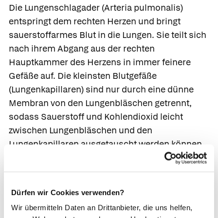
Die
Lungenschlagader
(Arteria pulmonalis)
entspringt dem rechten Herzen und bringt
sauerstoffarmes Blut in die Lungen. Sie teilt sich
nach ihrem Abgang aus der rechten
Hauptkammer des Herzens in immer feinere
Gefäße auf. Die kleinsten Blutgefäße
(Lungenkapillaren) sind nur durch eine dünne
Membran von den Lungenbläschen getrennt,
sodass Sauerstoff und Kohlendioxid leicht
zwischen Lungenbläschen und den
Lungenkapillaren ausgetauscht werden können.
Das mit Sauerstoff angereicherte Blut fließt über
die rechte und linke
Lungenvene
(Vena
pulmonalis) in den linken Herzvorhof und in die
Dürfen wir Cookies verwenden?
Hauptkammer des Herzens zurück. Von dort wird
Wir übermitteln Daten an Drittanbieter, die uns helfen,
das Blut in den Körperkreislauf gepumpt.