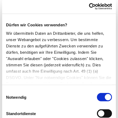
rechten Herzen über die Lunge zum linken
Herzen wird kleiner Kreislauf oder
Lungenkreislauf
genannt.
Die linke Kammer pumpt das
sauerstoffreiche
Dürfen wir Cookies verwenden?
Blut in die
Aorta
(Hauptschlagader).
Von dort
Wir übermitteln Daten an Drittanbieter, die uns helfen,
aus verteilt es sich in alle Köperregionen,
unser Webangebot zu verbessern. Um bestimmte
Dienste zu den aufgeführten Zwecken verwenden zu
versorgt das Gewebe mit Sauerstoff und
dürfen, benötigen wir Ihre Einwilligung. Indem Sie
Nährstoffen, nimmt Stoffwechselendprodukte
"Auswahl erlauben" oder "Cookies zulassen" klicken,
auf und fließt schließlich über die Venen
stimmen Sie diesen (jederzeit widerruflich) zu. Dies
wieder zum rechten Herzen zurück. Beim
umfasst auch Ihre Einwilligung nach Art. 49 (1) (a)
Passieren von Dünndarm, Dickdarm und Leber
DSGVO. Unter "Nur notwendige Cookies" können Sie die
nimmt das Blut die verdauten Substanzen aus
Datenverarbeitung ablehnen. Sie können Ihre Auswahl
jederzeit unter "Privatsphäre“ am Seitenende ändern.
der Nahrung auf. Dieser Teil des Blutkreislaufs
Einwilligungsauswahl
Notwendig
wird großer Kreislauf oder
Körperkreislauf
genannt.
Standortdienste