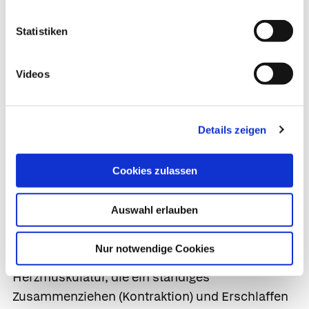
Statistiken
Videos
Details zeigen
Körperkreislauf (roter Pfeil im linken Bild) und
Lungenkreislauf (blauer Pfeil im rechten Bild)
Cookies zulassen
Georg Thieme Verlag, Stuttgart
Auswahl erlauben
Die Herzaktion
Nur notwendige Cookies
Der
Herzschlag
ist eine
automatische
Aktion der
Herzmuskulatur, die ein ständiges
Zusammenziehen (Kontraktion) und Erschlaffen