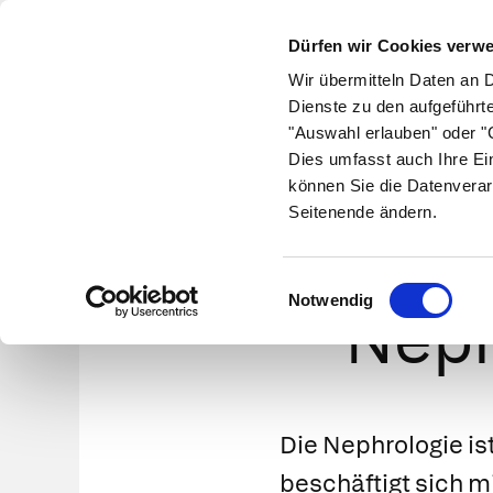
Dürfen wir Cookies verw
Wir übermitteln Daten an 
Dienste zu den aufgeführt
"Auswahl erlauben" oder "C
Krankheiten
Symptome
Therapie
Med
Dies umfasst auch Ihre Ei
können Sie die Datenverar
Seitenende ändern.
Die med
Einwilligungsauswahl
Notwendig
Neph
Die
Nephrologie
is
beschäftigt sich m