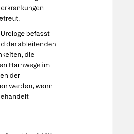
enerkrankungen
etreut.
r
Urologe
befasst
nd der ableitenden
keiten, die
nden Harnwege im
ten der
ten werden, wenn
 behandelt