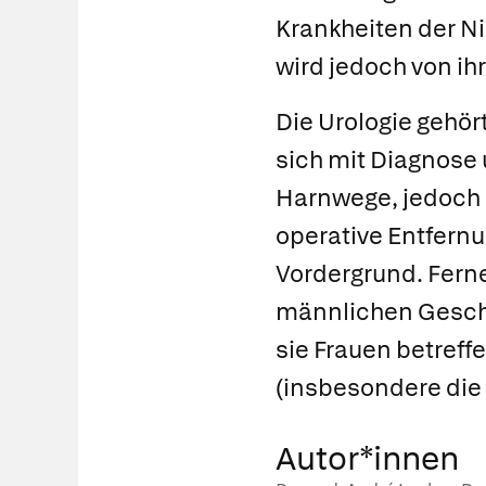
Krankheiten der N
wird jedoch von ih
Die
Urologie
gehört
sich mit Diagnose 
Harnwege, jedoch 
operative Entfern
Vordergrund. Ferner
männlichen Geschl
sie Frauen betreff
(insbesondere die
Autor*innen