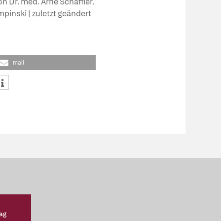
n Dr. med. Arne Schäffler.
mpinski | zuletzt geändert
mail