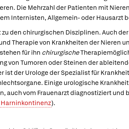
ieren. Die Mehrzahl der Patienten mit Nier
rem Internisten, Allgemein- oder Hausarzt b
 zu den chirurgischen Disziplinen. Auch de
und Therapie von Krankheiten der Nieren u
stehen für ihn
chirurgische
Therapiemöglich
ung von Tumoren oder Steinen der ableite
 ist der Urologe der Spezialist für Krankhei
echtsorgane. Einige urologische Krankhei
en, auch vom Frauenarzt diagnostiziert und
Harninkontinenz
).