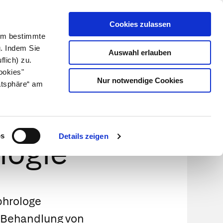
Cookies zulassen
Kundenlogin
Info für Apotheker
 Um bestimmte
g. Indem Sie
Auswahl erlauben
flich) zu.
Suche
leben
Über uns
ookies"
Nur notwendige Cookies
atsphäre“ am
hgebiete
os
Details zeigen
logie
hrologe
Behandlung von