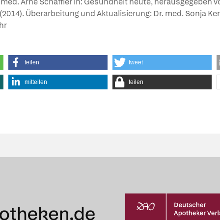
. med. Arne Schäffler in: Gesundheit heute, herausgegeben vo
ge (2014). Überarbeitung und Aktualisierung: Dr. med. Sonja Ke
hr
teilen
tweet
mitteilen
teilen