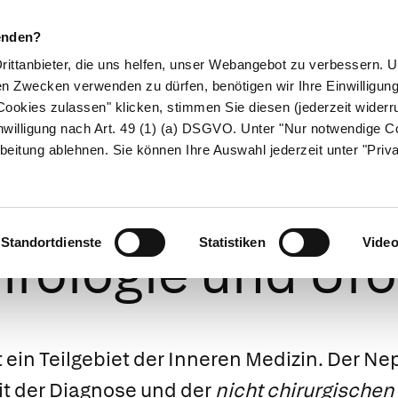
enden?
Drittanbieter, die uns helfen, unser Webangebot zu verbessern.
en Zwecken verwenden zu dürfen, benötigen wir Ihre Einwilligun
ookies zulassen" klicken, stimmen Sie diesen (jederzeit widerru
ikamente
Naturheilkunde
Eltern & Kind
Gesund 
nwilligung nach Art. 49 (1) (a) DSGVO. Unter "Nur notwendige C
beitung ablehnen. Sie können Ihre Auswahl jederzeit unter "Priv
izinischen Fac
Standortdienste
Statistiken
Vide
rologie und Uro
t ein Teilgebiet der Inneren Medizin. Der
Nep
it der Diagnose und der
nicht chirurgischen