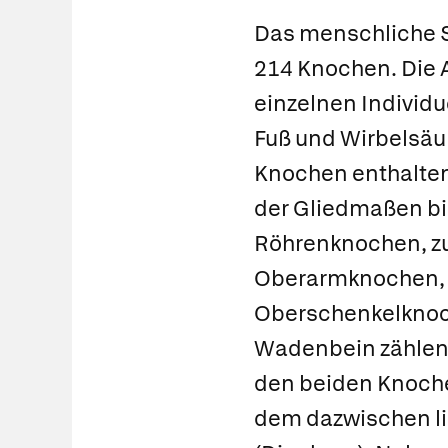
Das menschliche
214
Knochen.
Die 
einzelnen Individ
Fuß und Wirbelsäul
Knochen enthalten
der Gliedmaßen bi
Röhrenknochen
, 
Oberarmknochen, E
Oberschenkelknoc
Wadenbein zählen.
den beiden
Knoch
dem dazwischen l