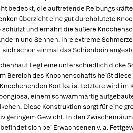
ht bedeckt, die auftretende Reibungskräfte 
enken überzieht eine gut durchblutete
Knoc
e schützt und ernährt die äußere Knochensc
ndern und Sehnen. Ihre extreme Schmerzem
r sich schon einmal das Schienbein angest
henhaut liegt eine unterschiedlich dicke 
 Bereich des Knochenschafts heißt diese 
n Knochenenden
Kortikalis
. Letztere wird i
pongiosa
, einem schwammartig aufgebaut
kchen.
Diese Konstruktion sorgt für eine gro
tiv geringem Gewicht. In den Zwischenräum
efindet sich bei Erwachsenen v. a. Fettgew