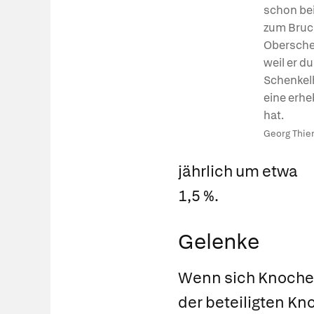
schon bei
zum Bruc
Oberschen
weil er du
Schenkelh
eine erhe
hat.
Georg Thiem
jährlich um etwa
1,5 %.
Gelenke
Wenn sich Knoche
der beteiligten K