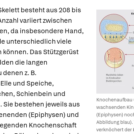
Skelett
besteht aus 208 bis
Anzahl variiert zwischen
uen, da insbesondere Hand,
e unterschiedlich viele
 können. Das Stützgerüst
lden die langen
zu denen z. B.
lle und Speiche,
hen, Schienbein und
Knochenaufbau 
 Sie bestehen jeweils aus
wachsenden Kin
enenden
(Epiphysen) und
(Epiphysen) noc
Abbildung blau)
iegenden
Knochenschaft
verknöchert der