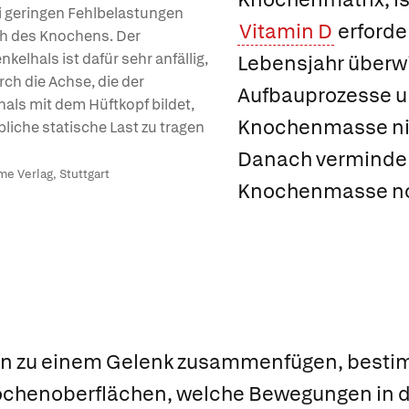
 geringen Fehlbelastungen
Vitamin D
erforder
h des Knochens. Der
kelhals ist dafür sehr anfällig,
Lebensjahr überw
rch die Achse, die der
Aufbauprozesse u
als mit dem Hüftkopf bildet,
Knochenmasse ni
bliche statische Last zu tragen
Danach vermindert
e Verlag, Stuttgart
Knochenmasse no
n zu einem
Gelenk
zusammenfügen, bestimm
nochenoberflächen, welche Bewegungen in 