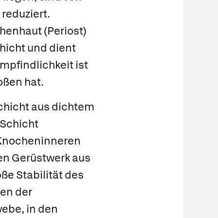
reduziert.
henhaut
(Periost)
hicht und dient
pfindlichkeit ist
oßen hat.
Schicht aus dichtem
Schicht
m Knocheninneren
en Gerüstwerk aus
ße Stabilität des
en der
ebe, in den