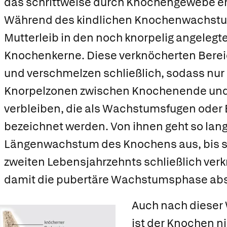
das schrittweise durch Knochengewebe ers
Während des kindlichen Knochenwachstum
Mutterleib in den noch knorpelig angeleg
Knochenkerne.
Diese verknöcherten Berei
und verschmelzen schließlich, sodass nu
Knorpelzonen zwischen Knochenende un
verbleiben, die als
Wachstumsfugen
oder 
bezeichnet werden. Von ihnen geht so lan
Längenwachstum des Knochens aus, bis s
zweiten Lebensjahrzehnts schließlich ver
damit die pubertäre Wachstumsphase abs
Auch nach diese
ist der Knochen ni