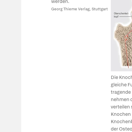
werden.
Georg Thieme Verlag, Stuttgart
Die Knoc
gleiche F
tragende
nehmen di
verteilen
Knochen F
Knochenbä
der Osteo