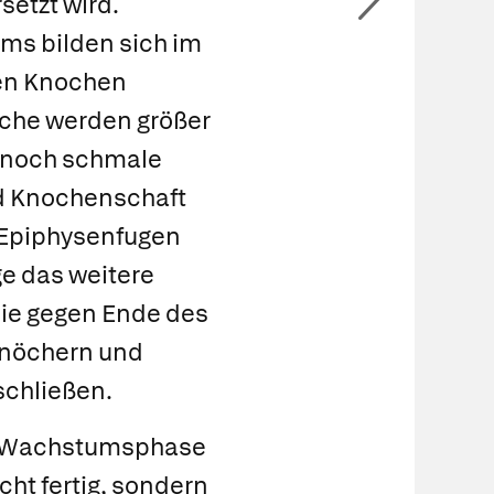
etzt wird.
s bilden sich im
ten Knochen
che werden größer
r noch schmale
d Knochenschaft
Epiphysenfugen
ge das weitere
ie gegen Ende des
knöchern und
chließen.
r Wachstumsphase
cht fertig, sondern