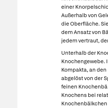
einer Knorpelschic
Außerhalb von Gel
die Oberfläche. Si
dem Ansatz von Bä
jedem vertraut, de
Unterhalb der Knoc
Knochengewebe. Im
Kompakta
, an de
abgelöst von der
S
feinen
Knochenbäl
Knochens bei rela
Knochenbälkchen b