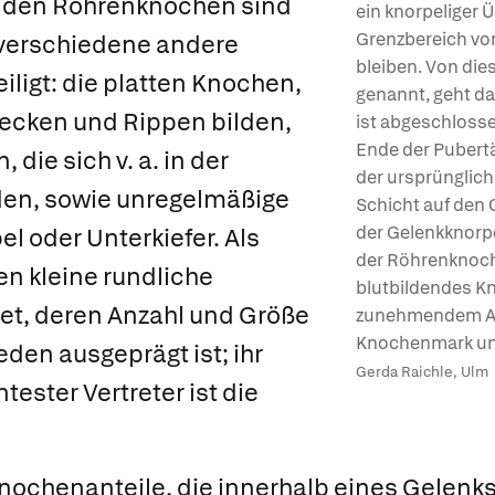
n den Röhrenknochen sind
ein knorpeliger 
Grenzbereich vo
verschiedene andere
bleiben. Von di
ligt: die
platten Knochen
,
genannt, geht d
 Becken und Rippen bilden,
ist abgeschloss
Ende der Pubert
n
, die sich v. a. in der
der ursprünglich
den, sowie
unregelmäßige
Schicht auf den
der Gelenkknorp
rbel oder Unterkiefer. Als
der Röhrenknoche
n kleine rundliche
blutbildendes K
t, deren Anzahl und Größe
zunehmendem Alte
Knochenmark u
eden ausgeprägt ist; ihr
Gerda Raichle, Ulm
ester Vertreter ist die
nochenanteile, die innerhalb eines Gelenks 