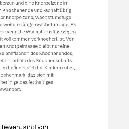
Überzug und eine Knorpelzone im
n Knochenende und -schaft übrig
eser Knorpelzone, Wachstumsfuge
as weitere Längenwachstum aus. Es
en, wenn die Wachstumsfuge gegen
ät vollkommen verknöchert ist. Von
en Knorpelmasse bleibt nur eine
 Gelenkflächen des Knochenendes,
el. Innerhalb des Knochenschafts
n befindet sich bei Kindern rotes,
nochenmark, das sich mit
r in gelbes fetthaltiges
mwandelt.
liegen, sind von