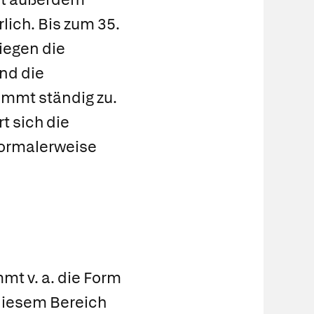
lich. Bis zum 35.
iegen die
nd die
mmt ständig zu.
 sich die
rmalerweise
t v. a. die Form
diesem Bereich