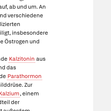
auf, ab und um. An
ind verschiedene
izierten
iligt, insbesondere
e Östrogen und
nde
Kalzitonin
aus
nd das
nde
Parathormon
lddrüse. Zur
Kalzium
, einem
teil der
st außerdem