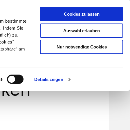
Cookies zulassen
Kundenlogin
Info für Apotheker
 Um bestimmte
g. Indem Sie
Auswahl erlauben
flich) zu.
Suche
leben
Über uns
ookies"
Nur notwendige Cookies
atsphäre“ am
n von
os
Details zeigen
nken