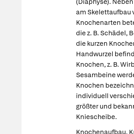
(Diaphyse). Nebe
am Skelettaufbau 
Knochenarten betei
die z. B. Schädel,
die
kurzen Knoche
Handwurzel befin
Knochen
, z. B. Wi
Sesambeine
werde
Knochen bezeichne
individuell verschi
größter und bekannt
Kniescheibe.
Knochenaufbau.
K