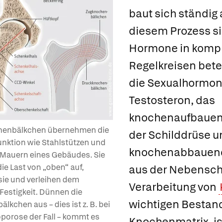
baut sich ständig 
diesem Prozess s
Hormone in kompl
Regelkreisen bete
die Sexualhormon
Testosteron, das
knochenaufbaue
henbälkchen übernehmen die
der Schilddrüse u
unktion wie Stahlstützen und
knochenabbaue
 Mauern eines Gebäudes. Sie
e Last von „oben“ auf,
aus der Nebenschi
 sie und verleihen dem
Verarbeitung von
estigkeit. Dünnen die
wichtigen Bestand
lkchen aus – dies ist z. B. bei
porose der Fall – kommt es
Knochenmatrix, i