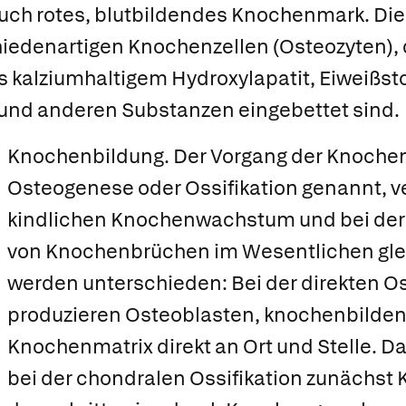
uch rotes, blutbildendes
Knochenmark.
Die
hiedenartigen
Knochenzellen
(Osteozyten), 
s kalziumhaltigem
Hydroxylapatit
, Eiweißsto
 und anderen Substanzen eingebettet sind.
Knochenbildung.
Der Vorgang der
Knochen
Osteogenese oder Ossifikation genannt, v
kindlichen Knochenwachstum und bei der
von Knochenbrüchen im Wesentlichen gle
werden unterschieden: Bei der
direkten Os
produzieren
Osteoblasten
, knochenbilden
Knochenmatrix direkt an Ort und Stelle. D
bei der
chondralen Ossifikation zunächst