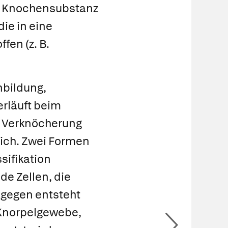
 Knochensubstanz
die in eine
ffen (z. B.
bildung
,
erläuft beim
 Verknöcherung
ich. Zwei Formen
sifikation
de Zellen, die
agegen entsteht
 Knorpelgewebe,