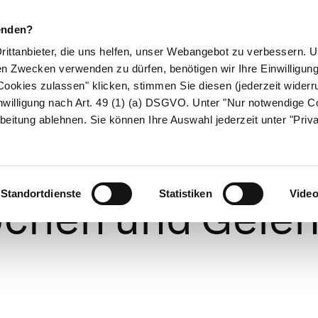
enden?
Drittanbieter, die uns helfen, unser Webangebot zu verbessern.
en Zwecken verwenden zu dürfen, benötigen wir Ihre Einwilligun
ookies zulassen" klicken, stimmen Sie diesen (jederzeit widerru
ikamente
Naturheilkunde
Eltern & Kind
Gesund 
nwilligung nach Art. 49 (1) (a) DSGVO. Unter "Nur notwendige C
beitung ablehnen. Sie können Ihre Auswahl jederzeit unter "Priv
au und Funktio
Standortdienste
Statistiken
Vide
chen und Gele