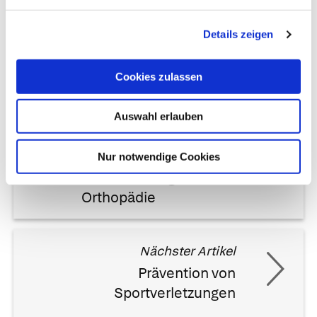
geändert am
13.02.2020
um 15:30 Uhr
Details zeigen
Cookies zulassen
Auswahl erlauben
Vorheriger Artikel
Anamnese und klinische
Nur notwendige Cookies
Untersuchung in der
Orthopädie
Nächster Artikel
Prävention von
Sportverletzungen