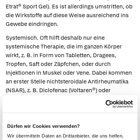
Etrat® Sport Gel
). Es ist allerdings umstritten, ob
die Wirkstoffe auf diese Weise ausreichend ins
Gewebe eindringen.
Systemisch.
Oft hilft deshalb nur eine
systemische Therapie, die im ganzen Körper
wirkt, z. B. in Form von Tabletten, Dragees,
Tropfen, Saft oder Zäpfchen, oder durch
Injektionen in Muskel oder Vene. Dabei kommen
an erster Stelle nichtsteroidale Antirheumatika
(NSAR), z. B.
Diclofenac
(
Voltaren®
) oder
Ibuprofen
(
Ibuflam ®
) zum Einsatz, die nicht nur
entzündungshemmend, sondern auch
abschwellend und schmerzlindernd wirken.
Vorwiegend als Schmerzmittel fungieren
Dürfen wir Cookies verwenden?
Medikamente wie
Metamizol
(
Novalgin®
) oder
Wir übermitteln Daten an Drittanbieter, die uns helfen,