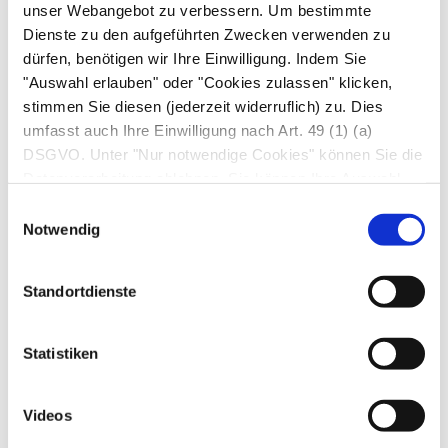
Paracetamol
(
Benuron®
).
unser Webangebot zu verbessern. Um bestimmte
Dienste zu den aufgeführten Zwecken verwenden zu
Eine Linderung starker Schmerzen lässt sich
dürfen, benötigen wir Ihre Einwilligung. Indem Sie
durch
Opiate
, wie z. B.
Tramadolhydrochlorid
"Auswahl erlauben" oder "Cookies zulassen" klicken,
(
Tramal®
) erzielen.
stimmen Sie diesen (jederzeit widerruflich) zu. Dies
umfasst auch Ihre Einwilligung nach Art. 49 (1) (a)
DSGVO. Unter "Nur notwendige Cookies" können Sie die
Acetylsalicylsäure
(
ASS
, z. B.
Aspirin®
) ist bei
Datenverarbeitung ablehnen. Sie können Ihre Auswahl
akuten Verletzungen nicht zu empfehlen, da
jederzeit unter "Privatsphäre“ am Seitenende ändern.
Einwilligungsauswahl
sie die Blutgerinnung hemmt, Blutungen und
Notwendig
Blutergüsse verstärkt und eventuell
anstehende Operationen erschwert.
Standortdienste
Autor*innen
Statistiken
Dr. med. Arne Schäffler in: Gesundheit heute,
herausgegeben von Dr. med. Arne Schäffler. Trias,
Stuttgart, 3. Auflage (2014). Überarbeitung und
Videos
Aktualisierung: Dr. med. Sonja Kempinski | zuletzt