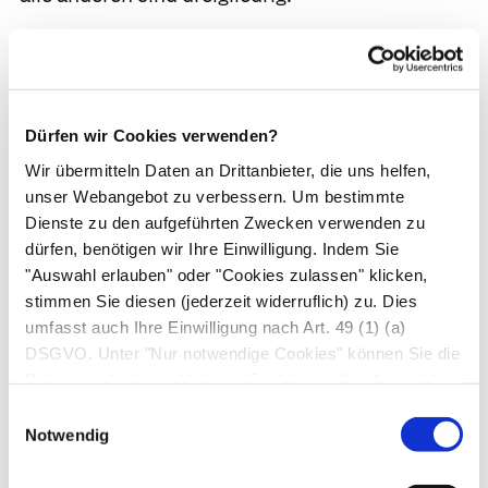
Für die Bewegungen des Fußes sind zwei
Gruppen von Muskeln zuständig: Die kurzen
Fußmuskeln, die ihren Ursprung und Ansatz
direkt am Fußskelett haben, und die langen
Dürfen wir Cookies verwenden?
Fußmuskeln, die sich in der Wade befinden und
Wir übermitteln Daten an Drittanbieter, die uns helfen,
deren Sehnen im Fuß enden. Unterstützt durch
unser Webangebot zu verbessern. Um bestimmte
Dienste zu den aufgeführten Zwecken verwenden zu
straffe Bänder stabilisieren sie das Fußskelett
dürfen, benötigen wir Ihre Einwilligung. Indem Sie
und verspannen es zu einem
Längs-
und
"Auswahl erlauben" oder "Cookies zulassen" klicken,
Quergewölbe.
Das Längsgewölbe zeigt am
stimmen Sie diesen (jederzeit widerruflich) zu. Dies
Innenrand die stärkste Ausprägung; das
umfasst auch Ihre Einwilligung nach Art. 49 (1) (a)
Quergewölbe umfasst v. a. den Mittelfuß und die
DSGVO. Unter "Nur notwendige Cookies" können Sie die
angrenzenden Keilbeine. Bei einem normal
Datenverarbeitung ablehnen. Sie können Ihre Auswahl
jederzeit unter "Privatsphäre“ am Seitenende ändern.
geformten Fuß wird dadurch der größte Teil des
Einwilligungsauswahl
Notwendig
Körpergewichts über die Ferse auf den Boden
geleitet, kleinere Teile auch über den