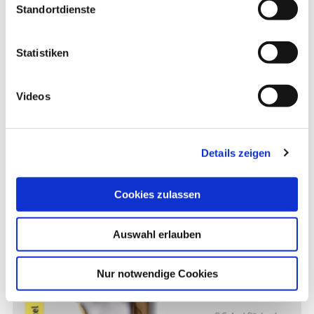
Großzehenballen
und den
Kleinzehenballen
im
Standortdienste
Vorfuß.
Statistiken
Videos
Details zeigen
Cookies zulassen
Auswahl erlauben
Nur notwendige Cookies