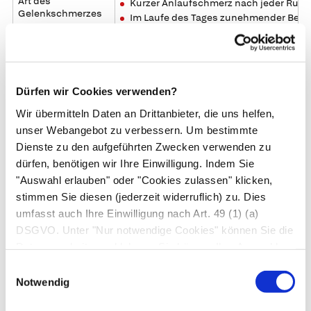
Art des
Kurzer Anlaufschmerz nach jeder Ruh
Gelenkschmerzes
Im Laufe des Tages zunehmender Bel
Kaum Ruheschmerz
Kein Nachtschmerz (außer Schulter)
Dauerschmerz erst in Spätfällen
Schwellung
Nur nach erheblicher Belastung
Dürfen wir Cookies verwenden?
Fieber
Nie
Wir übermitteln Daten an Drittanbieter, die uns helfen,
unser Webangebot zu verbessern. Um bestimmte
Verlauf
Langsam fortschreitend
Dienste zu den aufgeführten Zwecken verwenden zu
Schema der
Verdichtung gelenknaher Knochenzone, ö
dürfen, benötigen wir Ihre Einwilligung. Indem Sie
Gelenkveränderung
Osteophyten (Knochennasen)
"Auswahl erlauben" oder "Cookies zulassen" klicken,
2602a_GTV_Arthrose_mechanische_Gele
stimmen Sie diesen (jederzeit widerruflich) zu. Dies
umfasst auch Ihre Einwilligung nach Art. 49 (1) (a)
Tabelle: Abgrenzung von Arthrose und Arthritis
DSGVO. Unter "Nur notwendige Cookies" können Sie die
Datenverarbeitung ablehnen. Sie können Ihre Auswahl
Dreh- und Angelpunkte der
jederzeit unter "Privatsphäre“ am Seitenende ändern.
Einwilligungsauswahl
Rheumatologie: die Gelenke
Notwendig