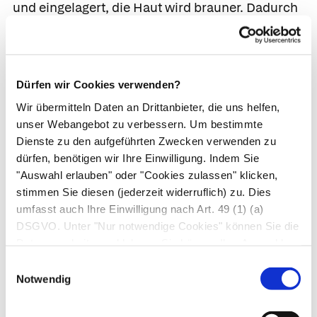
und eingelagert, die Haut wird brauner. Dadurch
schützt Melanin die tieferen Hautschichten vor
den Folgen der UV-Strahlung, die die genetische
Information in den Zellen (DNS) schädigt.
Dürfen wir Cookies verwenden?
Neben den Melanozyten und den künftigen
Wir übermitteln Daten an Drittanbieter, die uns helfen,
Hornzellen enthält die Keimschicht spezielle
unser Webangebot zu verbessern. Um bestimmte
Hautnervenzellen sowie Zellen des
Dienste zu den aufgeführten Zwecken verwenden zu
Abwehrsystems, die über die Haut eindringende
dürfen, benötigen wir Ihre Einwilligung. Indem Sie
"Auswahl erlauben" oder "Cookies zulassen" klicken,
Fremdkörper, z. B. Krankheitserreger, sofort
stimmen Sie diesen (jederzeit widerruflich) zu. Dies
erkennen und Abwehrreaktionen einleiten.
umfasst auch Ihre Einwilligung nach Art. 49 (1) (a)
DSGVO. Unter "Nur notwendige Cookies" können Sie die
Das unter der Oberhaut gelegene Bindegewebe,
Datenverarbeitung ablehnen. Sie können Ihre Auswahl
das die Reißfestigkeit und Dehnbarkeit der Haut
jederzeit unter "Privatsphäre“ am Seitenende ändern.
Einwilligungsauswahl
bestimmt, nennt man
Lederhaut
(Korium,
Notwendig
Dermis). Es besteht aus einem faserigen
Netzwerk, das hauptsächlich
Kollagen enthält.