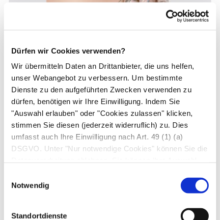
Dürfen wir Cookies verwenden?
Wir übermitteln Daten an Drittanbieter, die uns helfen,
Ansicht der Geschlechtsorgane des Mannes von
unser Webangebot zu verbessern. Um bestimmte
vorne. Ungewöhnlich ist der Verlauf des Samenstrangs
Dienste zu den aufgeführten Zwecken verwenden zu
(Funiculus spermaticus), der die Samen aus dem
dürfen, benötigen wir Ihre Einwilligung. Indem Sie
Hoden zur Harnröhre transportiert: Wie in der
"Auswahl erlauben" oder "Cookies zulassen" klicken,
Abbildung zu sehen, beschreibt er dabei einen weiten
stimmen Sie diesen (jederzeit widerruflich) zu. Dies
Bogen zur Bauchwand (links seitlich im Bild), um dann
umfasst auch Ihre Einwilligung nach Art. 49 (1) (a)
im Leistenkanal wieder in die Bauch- und Beckenhöhle
DSGVO. Unter "Nur notwendige Cookies" können Sie die
einzutreten und die Prostata zu erreichen. Dieser
Datenverarbeitung ablehnen. Sie können Ihre Auswahl
jederzeit unter "Privatsphäre“ am Seitenende ändern.
Umweg ist entwicklungsgeschichtlich bedingt, weil die
Einwilligungsauswahl
Hoden zunächst in der Bauchhöhle angelegt sind, und
Notwendig
erst um die Geburt herum nach außen in den
Hodensack wandern.
Standortdienste