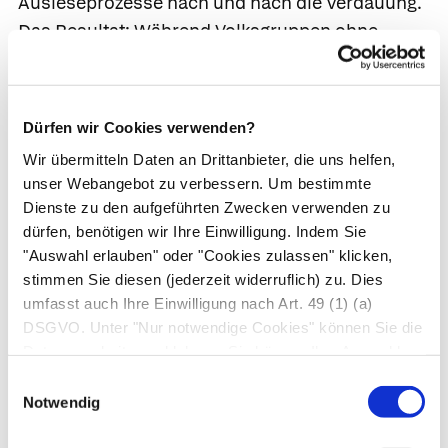
Ausleseprozesse nach und nach die Verdauung.
Das Resultat: Während Volksgruppen ohne
Viehzuchttradition (wie etwa viele afrikanische
Volksstämme oder die meisten asiatischen
Völker) den in allen Tiermilcharten enthaltenen
Dürfen wir Cookies verwenden?
Milchzucker nicht vertragen, können die
Wir übermitteln Daten an Drittanbieter, die uns helfen,
Nachfahren von Viehhaltern – so die meisten
unser Webangebot zu verbessern. Um bestimmte
Europäer*innen – Milch lebenslang als
Dienste zu den aufgeführten Zwecken verwenden zu
Nahrungsquelle nutzen.
dürfen, benötigen wir Ihre Einwilligung. Indem Sie
"Auswahl erlauben" oder "Cookies zulassen" klicken,
Und das umso eher, je weiter nördlich sie leben,
stimmen Sie diesen (jederzeit widerruflich) zu. Dies
denn je weniger Sonnenlicht den Menschen zur
umfasst auch Ihre Einwilligung nach Art. 49 (1) (a)
Verfügung stand, desto entscheidender war der
DSGVO. Unter "Nur notwendige Cookies" können Sie die
Datenverarbeitung ablehnen. Sie können Ihre Auswahl
Vorteil, den die Milch brachte. Schließlich ist
jederzeit unter "Privatsphäre“ am Seitenende ändern.
diese nicht nur eine zusätzliche Nahrungsquelle,
Einwilligungsauswahl
Notwendig
sondern sorgt durch ihren Kalziumgehalt auch
für stärkere Knochen und ein besseres