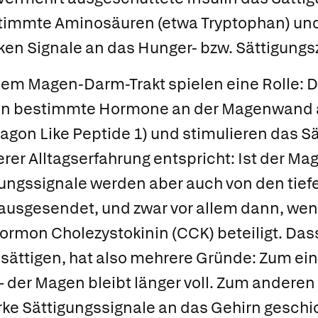
estimmte Aminosäuren (etwa
Tryptophan) un
ken Signale an das Hunger- bzw. Sättigung
dem Magen-Darm-Trakt spielen eine Rolle: 
n bestimmte Hormone an der Magenwand 
agon Like Peptide 1) und stimulieren das S
er Alltagserfahrung entspricht: Ist der Mage
igungssignale werden aber auch von den tief
usgesendet, und zwar vor allem dann, wenn
s Hormon
Cholezystokinin (CCK) beteiligt. Dass
sättigen, hat also mehrere Gründe: Zum ei
der Magen bleibt länger voll. Zum anderen
ke Sättigungssignale an das Gehirn geschic