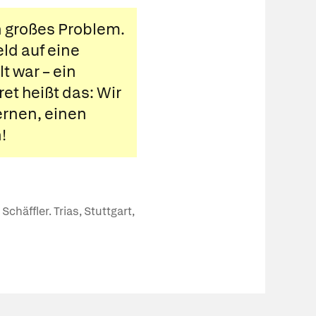
n großes Problem.
ld auf eine
t war – ein
et heißt das: Wir
ernen, einen
!
häffler. Trias, Stuttgart,