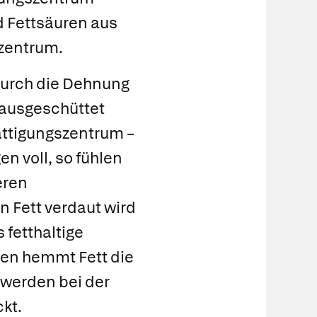
d Fettsäuren aus
szentrum.
Durch die
Dehnung
ausgeschüttet
ättigungszentrum –
n voll, so fühlen
eren
 Fett verdaut wird
 fetthaltige
nen hemmt Fett die
 werden bei der
kt.