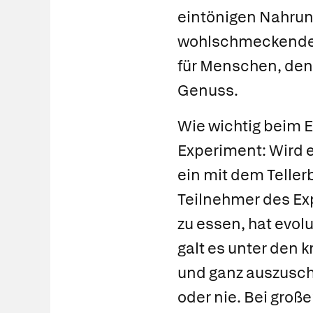
eintönigen Nahrun
wohlschmeckender 
für Menschen, den
Genuss.
Wie wichtig beim E
Experiment: Wird 
ein mit dem Telle
Teilnehmer des Exp
zu essen, hat evol
galt es unter den
und ganz auszuschl
oder nie. Bei groß