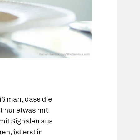
Roman Samborskyi/Shutterstock.com
ß man, dass die
t nur etwas mit
mit Signalen aus
n, ist erst in