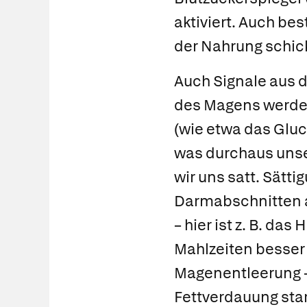
aktiviert. Auch b
der Nahrung schic
Auch Signale aus 
des Magens
werde
(wie etwa das
Gluc
was durchaus unser
wir uns satt. Sätt
Darmabschnitten a
– hier ist z. B. da
Mahlzeiten besser 
Magenentleerung – 
Fettverdauung star