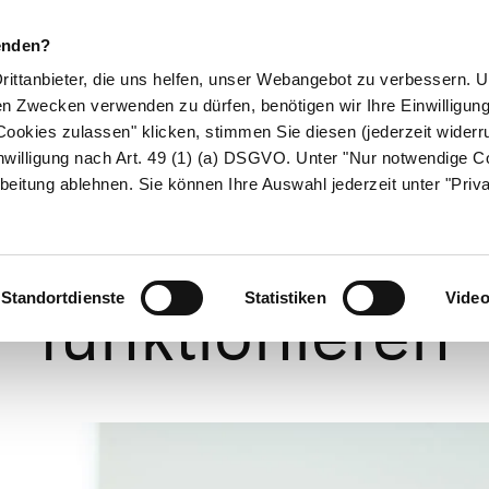
enden?
Drittanbieter, die uns helfen, unser Webangebot zu verbessern.
en Zwecken verwenden zu dürfen, benötigen wir Ihre Einwilligun
ookies zulassen" klicken, stimmen Sie diesen (jederzeit widerru
ikamente
Naturheilkunde
Eltern & Kind
Gesund 
nwilligung nach Art. 49 (1) (a) DSGVO. Unter "Nur notwendige C
beitung ablehnen. Sie können Ihre Auswahl jederzeit unter "Priv
Hunger und Sätt
Standortdienste
Statistiken
Vide
funktionieren