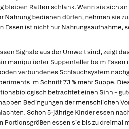
g bleiben Ratten schlank. Wenn sie sich an
Nahrung bedienen dürfen, nehmen sie zu. 
n Essen ist nicht nur Nahrungsaufnahme, s
ssen Signale aus der Umwelt sind, zeigt da
ein manipulierter Suppenteller beim Essen
rboden verbundenes Schlauchsystem nachgef
eriments im Schnitt 73 % mehr Suppe. Dies
utionsbiologisch betrachtet einen Sinn – g
 knappen Bedingungen der menschlichen Vor
achten. Schon 5-jährige Kinder essen nach
en
Portionsgrößen
essen sie bis zu dreimal 