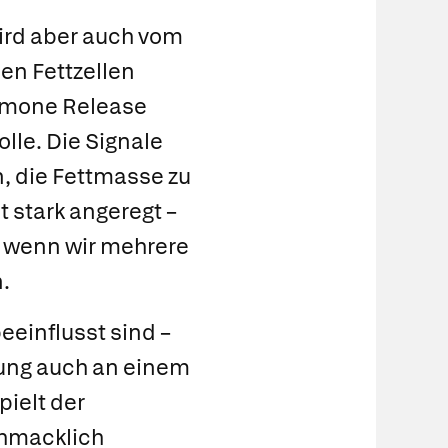
wird aber auch vom
en Fettzellen
rmone Release
lle. Die Signale
, die Fettmasse zu
t stark angeregt –
, wenn wir mehrere
.
eeinflusst sind –
gung auch an einem
ielt der
chmacklich