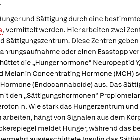
.
Hunger
und
Sättigung
durch eine bestimmte
s
, vermittelt werden. Hier arbeiten zwei Zen
nd
Sättigungszentrum. Diese Zentren geben
Nahrungsaufnahme oder einen Essstopp ver
hüttet die „Hungerhormone“
Neuropeptid Y
nd
Melanin Concentrating Hormone (MCH) s
e Hormone
(Endocannaboide) aus. Das Sätt
m mit den „Sättigungshormonen“
Propiomelan
rotonin. Wie stark das Hungerzentrum und
arbeiten, hängt von Signalen aus dem Körp
uckerspiegel meldet Hunger, während das b
 vermehrt ausgeschüttete Insulin das Sätt