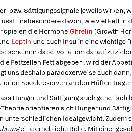
er- bzw. Sättigungssignale jeweils wirken, 
usst, insbesondere davon, wie viel Fett in d
er spielen die Hormone
Ghrelin
(Growth Ho
 und
Leptin
und auch Insulin eine wichtige Ro
 scheinen dabei vor allem darauf zu zielen
die Fettzellen Fett abgeben, wird der Appeti
lagt uns deshalb paradoxerweise auch dann
lorien Speckreserven an den Hüften tragen
dass Hunger und Sättigung auch genetisch b
-Theorie orientieren sich Hunger und Sätti
n unterschiedlichen Idealgewicht. Zudem sp
ahrung
eine erhebliche Rolle: Mit einer ges