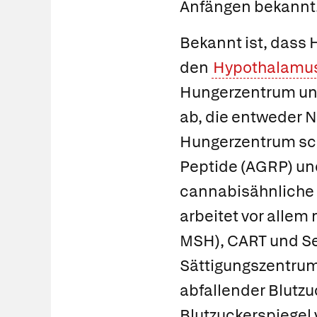
Anfängen bekannt
Bekannt ist, dass
den
Hypothalamu
Hungerzentrum u
ab, die entweder 
Hungerzentrum sc
Peptide (AGRP) u
cannabisähnlich
arbeitet vor alle
MSH), CART und
Se
Sättigungszentrum 
abfallender Blutz
Blutzuckerspiegel