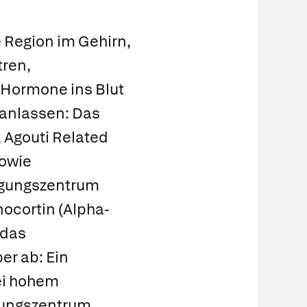
 Region im Gehirn,
tren,
 Hormone ins Blut
anlassen: Das
,
Agouti Related
owie
igungszentrum
ocortin (Alpha-
 das
er ab: Ein
ei hohem
igungszentrum