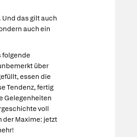
Und das gilt auch
ondern auch ein
s folgende
 unbemerkt über
üllt, essen die
e Tendenz, fertig
ute Gelegenheiten
geschichte voll
 der Maxime: jetzt
mehr!