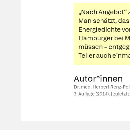
„Nach Angebot“ z
Man schätzt, das
Energiedichte von
Hamburger bei Mc
müssen – entgege
Teller auch einma
Autor*innen
Dr. med. Herbert Renz-Pols
3. Auflage (2014). | zuletz