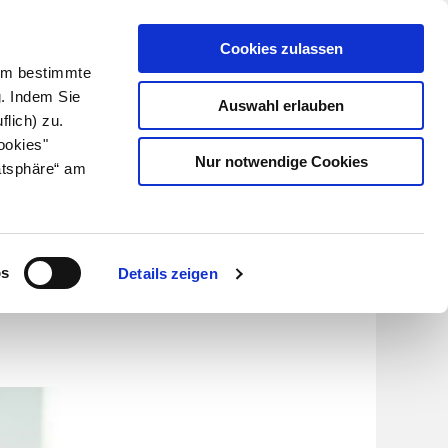
Cookies zulassen
Kundenlogin
Info für Apotheker
 Um bestimmte
g. Indem Sie
Auswahl erlauben
flich) zu.
Suche
leben
Über uns
ookies"
Nur notwendige Cookies
atsphäre“ am
igung
os
Details zeigen