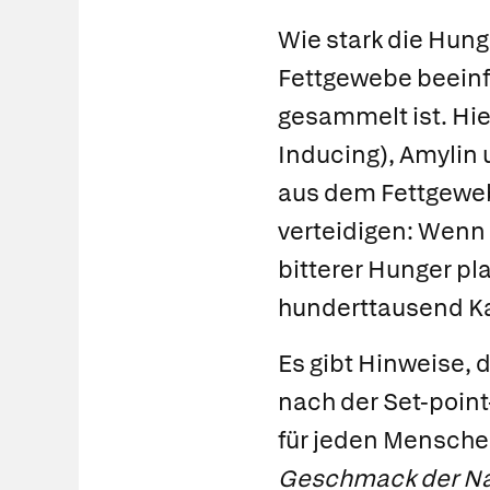
Wie stark die Hung
Fettgewebe beeinfl
gesammelt ist. Hi
Inducing), Amylin
aus dem Fettgewebe
verteidigen: Wenn 
bitterer Hunger p
hunderttausend Ka
Es gibt Hinweise, 
nach der
Set-point
für jeden Mensche
Geschmack der N