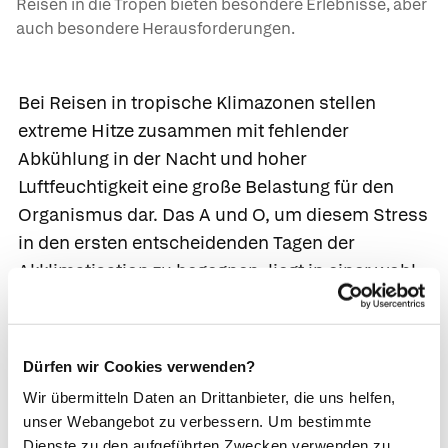
Reisen in die Tropen bieten besondere Erlebnisse, aber
auch besondere Herausforderungen.
Bei Reisen in tropische Klimazonen stellen
extreme Hitze zusammen mit fehlender
Abkühlung in der Nacht und hoher
Luftfeuchtigkeit eine große Belastung für den
Organismus dar. Das A und O, um diesem Stress
in den ersten entscheidenden Tagen der
Akklimatisation zu begegnen, liegt in einer wohl
dosierten Portion Ruhe, dem Vermeiden von
zuviel Sonne sowie einer ausreichenden
Flüssigkeitszufuhr.
Dürfen wir Cookies verwenden?
Zu denken ist auch an angemessene Kleidung,
Wir übermitteln Daten an Drittanbieter, die uns helfen,
unser Webangebot zu verbessern. Um bestimmte
welche, am besten im Zwiebelschalenprinzip,
Dienste zu den aufgeführten Zwecken verwenden zu