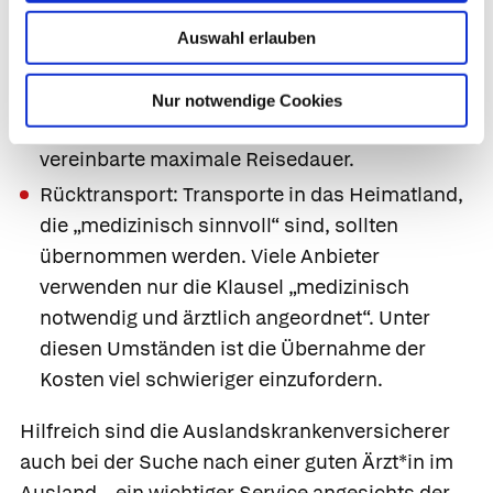
unvorhersehbare Notfälle oder auch
Routinebehandlungen übernommen?
Auswahl erlauben
Nachleistungsfrist: Wichtig ist, dass die
Versicherung auch für eine Behandlung
Nur notwendige Cookies
aufkommt, die länger dauert als die eigentlich
vereinbarte maximale Reisedauer.
Rücktransport: Transporte in das Heimatland,
die „medizinisch sinnvoll“ sind, sollten
übernommen werden. Viele Anbieter
verwenden nur die Klausel „medizinisch
notwendig und ärztlich angeordnet“. Unter
diesen Umständen ist die Übernahme der
Kosten viel schwieriger einzufordern.
Hilfreich sind die Auslandskrankenversicherer
auch bei der Suche nach einer guten Ärzt*in im
Ausland – ein wichtiger Service angesichts der