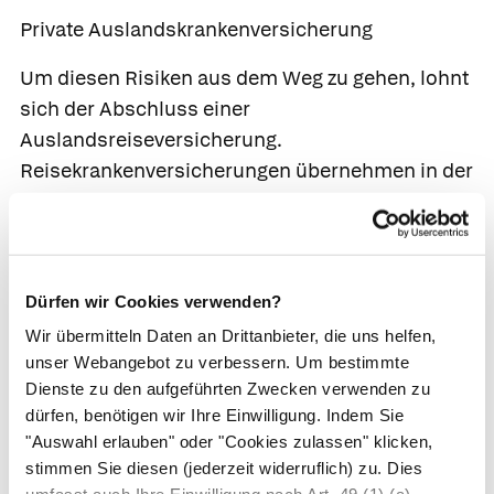
Private Auslandskrankenversicherung
Um diesen Risiken aus dem Weg zu gehen, lohnt
sich der Abschluss einer
Auslandsreiseversicherung.
Reisekrankenversicherungen übernehmen in der
Regel außerdem nicht nur in Europa, sondern
weltweit alle Kosten, sodass der Abschluss einer
Police sich auch für Kassenpatient*innen mit
europäischer Gesundheitskarte lohnt. Wichtiger
Dürfen wir Cookies verwenden?
als der Preis sind jedoch die Konditionen:
Wir übermitteln Daten an Drittanbieter, die uns helfen,
Besonders für Ältere ab 70 Jahren, Vorerkrankte
unser Webangebot zu verbessern. Um bestimmte
und auch für Schwangere gibt es teilweise sehr
Dienste zu den aufgeführten Zwecken verwenden zu
hohe Aufschläge.
dürfen, benötigen wir Ihre Einwilligung. Indem Sie
"Auswahl erlauben" oder "Cookies zulassen" klicken,
Vor dem Abschluss einer
stimmen Sie diesen (jederzeit widerruflich) zu. Dies