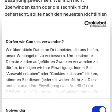
Beatmung gewechselt. Wer sich nicht
überwinden kann oder die Technik nicht
beherrscht, sollte nach den neuesten Richtlinien
ganz auf die Beatmung verzichten und nur das
Herz massieren.
Besonderheiten der Atemspende bei Kindern
Dürfen wir Cookies verwenden?
Wir übermitteln Daten an Drittanbieter, die uns helfen,
Mund-zu-Nase-Beatmung
unser Webangebot zu verbessern. Um bestimmte
Dienste zu den aufgeführten Zwecken verwenden zu
Fassen Sie mit einer Hand an die Stirn und mit
dürfen, benötigen wir Ihre Einwilligung. Indem Sie
der anderen unter den Kiefer des
"Auswahl erlauben" oder "Cookies zulassen" klicken,
Verunglückten und beugen Sie den Kopf in
stimmen Sie diesen (jederzeit widerruflich) zu. Dies
Richtung Nacken. Verschließen Sie den Mund
umfasst auch Ihre Einwilligung nach Art. 49 (1) (a)
DSGVO. Unter "Nur notwendige Cookies" können Sie die
mit dem Daumen. Ist der Mund nicht richtig
Datenverarbeitung ablehnen. Sie können Ihre Auswahl
verschlossen, kann die in die Nase
jederzeit unter "Privatsphäre“ am Seitenende ändern.
Einwilligungsauswahl
eingeblasene Luft wieder entweichen.
Notwendig