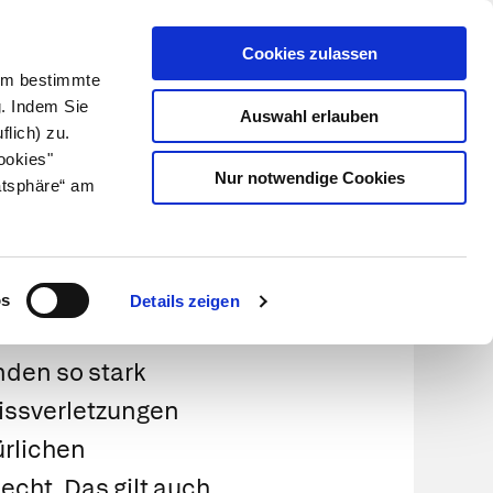
Cookies zulassen
Kundenlogin
Info für Apotheker
 Um bestimmte
g. Indem Sie
Auswahl erlauben
flich) zu.
Suche
leben
Über uns
ookies"
Nur notwendige Cookies
atsphäre“ am
n
os
Details zeigen
nden so stark
issverletzungen
ürlichen
echt. Das gilt auch