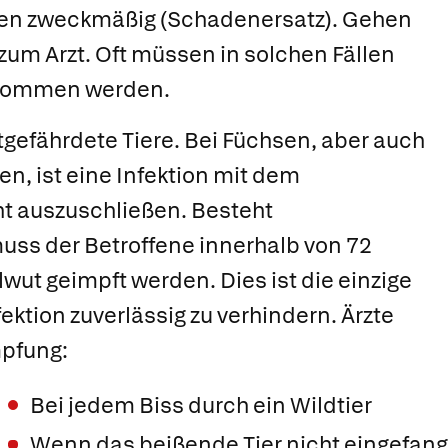
den zweckmäßig (Schadenersatz). Gehen
 zum Arzt. Oft müssen in solchen Fällen
nommen werden.
tgefährdete Tiere.
Bei Füchsen, aber auch
n, ist eine Infektion mit dem
ht auszuschließen. Besteht
uss der Betroffene innerhalb von 72
wut geimpft werden. Dies ist die einzige
fektion zuverlässig zu verhindern. Ärzte
pfung:
Bei jedem Biss durch ein Wildtier
Wenn das beißende Tier nicht eingefan