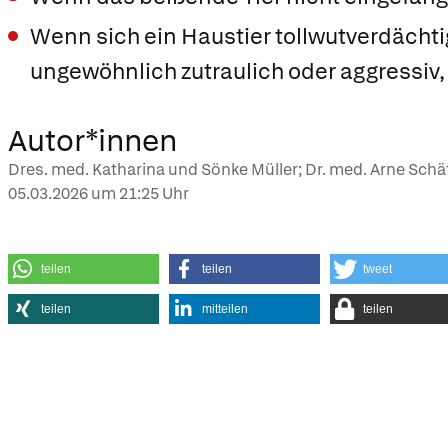
Wenn sich ein Haustier tollwutverdächtig
ungewöhnlich zutraulich oder aggressiv, 
Autor*innen
Dres. med. Katharina und Sönke Müller; Dr. med. Arne Schäff
05.03.2026
um 21:25 Uhr
teilen
teilen
tweet
teilen
mitteilen
teilen