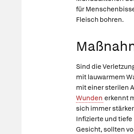
für Menschenbisse 
Fleisch bohren.
Maßnah
Sind die Verletzun
mit lauwarmem Wa
mit einer sterilen 
Wunden
erkennt m
sich immer stärke
Infizierte und tie
Gesicht, sollten vo