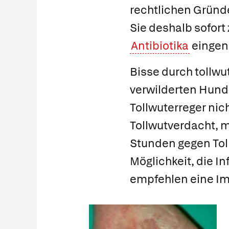
rechtlichen Grün
Sie deshalb sofort
Antibiotika
einge
Bisse durch tollwu
verwilderten Hunde
Tollwuterreger nic
Tollwutverdacht,
m
Stunden gegen Toll
Möglichkeit, die In
empfehlen eine Im