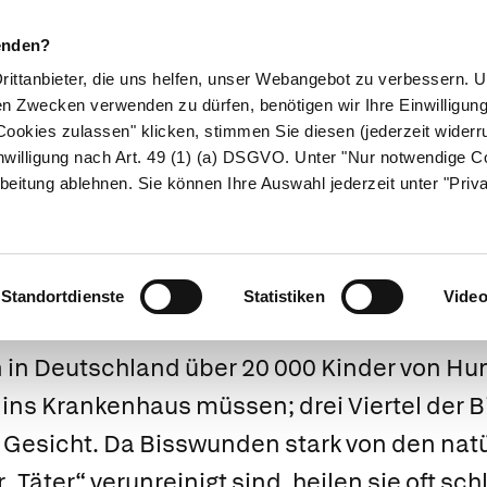
enden?
Drittanbieter, die uns helfen, unser Webangebot zu verbessern.
en Zwecken verwenden zu dürfen, benötigen wir Ihre Einwilligun
ookies zulassen" klicken, stimmen Sie diesen (jederzeit widerru
ikamente
Naturheilkunde
Eltern & Kind
Gesund 
nwilligung nach Art. 49 (1) (a) DSGVO. Unter "Nur notwendige C
beitung ablehnen. Sie können Ihre Auswahl jederzeit unter "Priv
Bissverletzunge
Standortdienste
Statistiken
Vide
 in Deutschland über 20 000 Kinder von Hu
 ins Krankenhaus müssen; drei Viertel der
B
 Gesicht. Da
Bisswunden stark von den nat
Täter“ verunreinigt sind, heilen sie oft schl