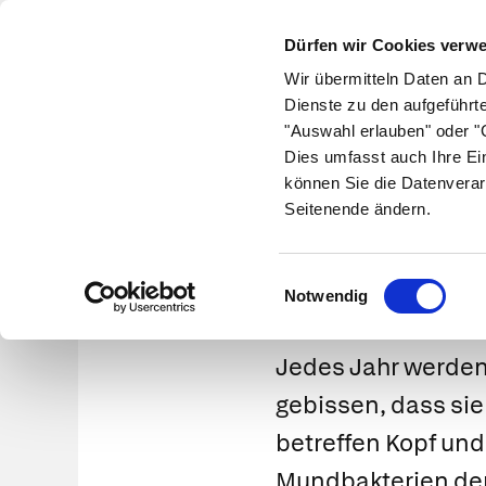
Dürfen wir Cookies verw
Wir übermitteln Daten an 
Dienste zu den aufgeführt
"Auswahl erlauben" oder "C
Krankheiten
Symptome
Therapie
Med
Dies umfasst auch Ihre Ei
können Sie die Datenverar
Seitenende ändern.
Einwilligungsauswahl
Notwendig
Jedes Jahr werden
gebissen, dass sie
betreffen Kopf und
Mundbakterien der „