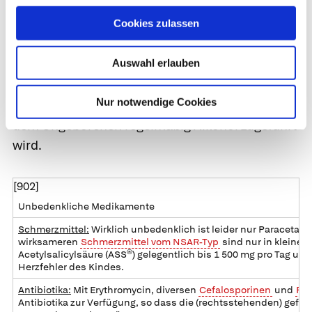
besprechen.
Cookies zulassen
Auch pflanzliche Medikamente und Tees sind
Auswahl erlauben
nicht unbedingt harmlos, unter anderem
deshalb, weil mit bestimmten
Nur notwendige Cookies
Darreichungsformen (ethanolische Auszüge)
dem Ungeborenen regelmäßig Alkohol zugeführt
wird.
[902]
Unbedenkliche Medikamente
Schmerzmittel:
Wirklich unbedenklich ist leider nur
Paracetamo
wirksameren
Schmerzmittel vom NSAR-Typ
sind nur in kleinen 
Acetylsalicylsäure
(
ASS®
) gelegentlich bis 1 500 mg pro Tag un
Herzfehler des Kindes.
Antibiotika:
Mit
Erythromycin
, diversen
Cefalosporinen
und
Pen
Antibiotika zur Verfügung, so dass die (rechtsstehenden) gefähr