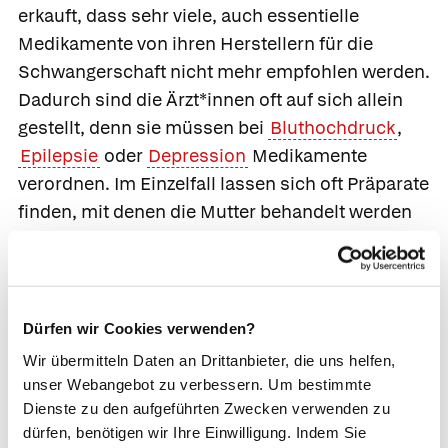
erkauft, dass sehr viele, auch essentielle
Medikamente von ihren Herstellern für die
Schwangerschaft nicht mehr empfohlen werden.
Dadurch sind die Ärzt*innen oft auf sich allein
gestellt, denn sie müssen bei
Bluthochdruck
,
Epilepsie
oder
Depression
Medikamente
verordnen. Im Einzelfall lassen sich oft Präparate
finden, mit denen die Mutter behandelt werden
kann, sodass das Schadensrisiko für das
Ungeborene geringer ist, als wenn die Mutter
nicht behandelt wurde.
Dürfen wir Cookies verwenden?
Nutzen und Risiko für Mutter und Kind abwägen.
Wir übermitteln Daten an Drittanbieter, die uns helfen,
Mittel, die nicht unbedingt notwendig sind, z. B.
unser Webangebot zu verbessern. Um bestimmte
gegen Husten oder fieberfreie Erkältungen,
Dienste zu den aufgeführten Zwecken verwenden zu
sollten gemieden werden. Auch bei
dürfen, benötigen wir Ihre Einwilligung. Indem Sie