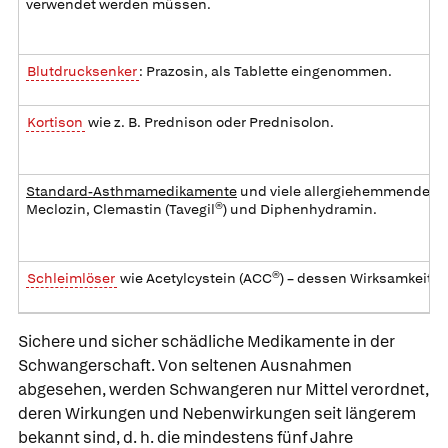
verwendet werden müssen.
Blutdrucksenker
:
Prazosin
, als Tablette eingenommen.
Kortison
wie z. B.
Prednison
oder
Prednisolon
.
Standard-Asthmamedikamente
und viele allergiehemmende
A
Meclozin
,
Clemastin
(
Tavegil®
) und
Diphenhydramin
.
Schleimlöser
wie
Acetylcystein
(
ACC®
) – dessen Wirksamkeit fra
Sichere und sicher schädliche Medikamente in der
Schwangerschaft. Von seltenen Ausnahmen
abgesehen, werden Schwangeren nur Mittel verordnet,
deren Wirkungen und Nebenwirkungen seit längerem
bekannt sind, d. h. die mindestens fünf Jahre