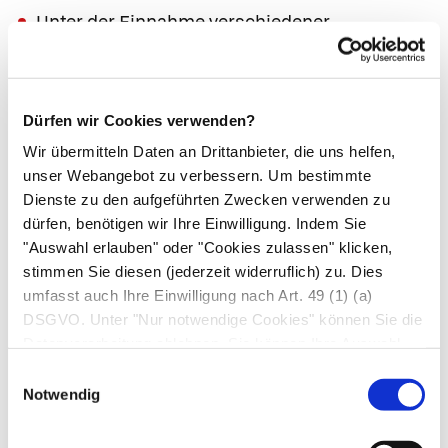
Unter der Einnahme verschiedener
Medikamente, z. B. der
Pille
oder Kortison,
„
“
kann sich ein Bluthochdruck entwickeln.
Außer den Genussmitteln Nikotin und Alkohol
Dürfen wir Cookies verwenden?
führt auch ein regelmäßiger hoher Konsum
Wir übermitteln Daten an Drittanbieter, die uns helfen,
von Lakritze (> 250 g/Tag) zu einem
unser Webangebot zu verbessern. Um bestimmte
Bluthochdruck.
Dienste zu den aufgeführten Zwecken verwenden zu
Gefäßfehlbildungen sind ebenfalls mögliche
dürfen, benötigen wir Ihre Einwilligung. Indem Sie
"Auswahl erlauben" oder "Cookies zulassen" klicken,
Ursachen für einen Bluthochdruck. So z. B. bei
stimmen Sie diesen (jederzeit widerruflich) zu. Dies
einer Aortenisthmusstenose, bei der die
umfasst auch Ihre Einwilligung nach Art. 49 (1) (a)
erhöhten Blutdruckmesswerte typischerweise
DSGVO. Unter "Nur notwendige Cookies" können Sie die
nur auf die Arme begrenzt sind.
Datenverarbeitung ablehnen. Sie können Ihre Auswahl
jederzeit unter "Privatsphäre“ am Seitenende ändern.
Einwilligungsauswahl
Verlauf und Komplikationen
Notwendig
Langjährig erhöhter Blutdruck führt zur