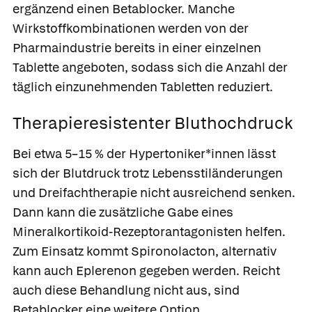
ergänzend einen Betablocker. Manche
Wirkstoffkombinationen werden von der
Pharmaindustrie bereits in einer einzelnen
Tablette angeboten, sodass sich die Anzahl der
täglich einzunehmenden Tabletten reduziert.
Therapieresistenter Bluthochdruck
Bei etwa 5–15 % der Hypertoniker*innen lässt
sich der Blutdruck trotz Lebensstiländerungen
und Dreifachtherapie nicht ausreichend senken.
Dann kann die zusätzliche Gabe eines
Mineralkortikoid-Rezeptorantagonisten helfen.
Zum Einsatz kommt Spironolacton, alternativ
kann auch Eplerenon gegeben werden. Reicht
Was Ihre Apotheke
Apotheken in
empfiehlt
Ihrer Nähe
auch diese Behandlung nicht aus, sind
Betablocker eine weitere Option.