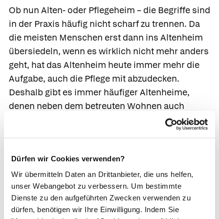
Ob nun Alten- oder Pflegeheim – die Begriffe sind
in der Praxis häufig nicht scharf zu trennen. Da
die meisten Menschen erst dann ins Altenheim
übersiedeln, wenn es wirklich nicht mehr anders
geht, hat das Altenheim heute immer mehr die
Aufgabe, auch die Pflege mit abzudecken.
Deshalb gibt es immer häufiger Altenheime,
denen neben dem betreuten Wohnen auch
Pflegestationen angeschlossen sind, sodass
Heimbewohner, die pflegebedürftig werden,
ohne größeren Aufwand in diesen Bereich
Dürfen wir Cookies verwenden?
umziehen können.
Wir übermitteln Daten an Drittanbieter, die uns helfen,
In der Praxis herrschen große Unterschiede im
unser Webangebot zu verbessern. Um bestimmte
Betreuungs- und Qualitätsniveau der Heime. Von
Dienste zu den aufgeführten Zwecken verwenden zu
hotelähnlichen Luxuseinrichtungen mit
dürfen, benötigen wir Ihre Einwilligung. Indem Sie