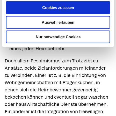
Die Heimbewohner und ihre Angehörigen
Cookies zulassen
verlangen – zu Recht – eine humane und
angemessene Pflege. Das erfordert vor allem
Auswahl erlauben
zahlenmäßig ausreichendes und hinreichend
qualifiziertes Fachpersonal. Aber gerade der
Nur notwendige Cookies
Personaleinsatz ist der Hauptkostenfaktor
eines jeden Heimbetriebs.
Doch allem Pessimismus zum Trotz gibt es
Ansätze, beide Zielanforderungen miteinander
zu verbinden. Einer ist z. B. die Einrichtung von
Wohngemeinschaften mit Etagenküchen, in
denen sich die Heimbewohner gegenseitig
bekochen können und eventuell sogar waschen
oder hauswirtschaftliche Dienste übernehmen.
Ein anderer ist die Integration von freiwilligen