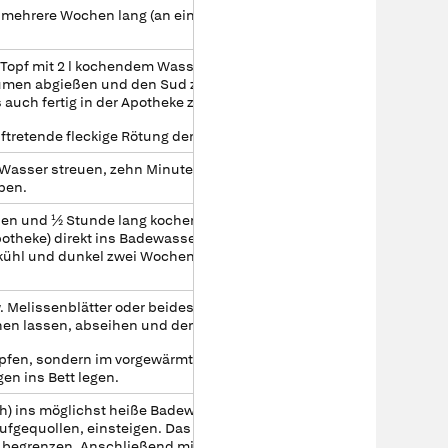
 mehrere Wochen lang (an einem dunklen Ort)
Topf mit 2 l kochendem Wasser übergießen, 15
lumen abgießen und den Sud zum Badewasser
auch fertig in der Apotheke zu kaufen.
retende fleckige Rötung der Haut ist normal.
s Wasser streuen, zehn Minuten ziehen lassen,
ben.
eben und ½ Stunde lang kochen lassen. Den Sud
Apotheke) direkt ins Badewasser absieben oder auch
kühl und dunkel zwei Wochen lang aufbewahrt
 Melissenblätter oder beides) in 2 l kochendes
ehen lassen, abseihen und dem Badewasser zugeben.
pfen, sondern im vorgewärmten Bademantel oder in
en ins Bett legen.
ch) ins möglichst heiße Badewasser (38–40 °C) geben,
 aufgequollen, einsteigen. Das Bad wegen der
en begrenzen. Anschließend mit warmem Wasser