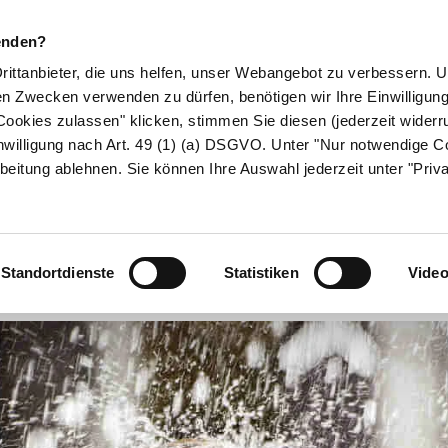
enden?
Drittanbieter, die uns helfen, unser Webangebot zu verbessern.
en Zwecken verwenden zu dürfen, benötigen wir Ihre Einwilligun
ookies zulassen" klicken, stimmen Sie diesen (jederzeit widerru
ikamente
Naturheilkunde
Eltern & Kind
Gesund 
nwilligung nach Art. 49 (1) (a) DSGVO. Unter "Nur notwendige C
beitung ablehnen. Sie können Ihre Auswahl jederzeit unter "Priv
hselbad und Vol
Standortdienste
Statistiken
Vide