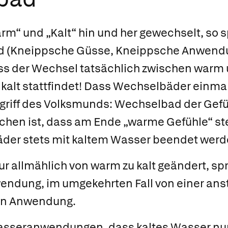
m“ und „Kalt“ hin und her gewechselt, so 
d
(Kneippsche Güsse, Kneippsche Anwendun
ass der Wechsel tatsächlich zwischen warm 
kalt stattfindet! Dass Wechselbäder einmal
egriff des Volksmunds: Wechselbad der Gef
chen ist, dass am Ende „warme Gefühle“ ste
der stets mit kaltem Wasser beendet werd
r allmählich von warm zu kalt geändert, sp
ndung, im umgekehrten Fall von einer ans
en Anwendung.
 Wasseranwendungen, dass kaltes Wasser nu