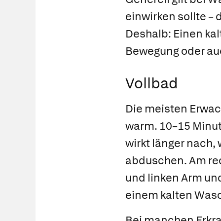
einwirken sollte –
Deshalb: Einen ka
Bewegung oder au
Vollbad
Die meisten Erwa
warm. 10–15 Minute
wirkt länger nach,
abduschen. Am rec
und linken Arm und
einem kalten Was
Bei manchen Erkr