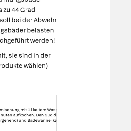
s zu 44 Grad
soll bei der Abwehr
ngsbäder belasten
rchgeführt werden!
, sie sind in der
Produkte wählen)
nmischung mit 1 l kaltem Wasser ansetzen, 12
inuten aufkochen. Den Sud direkt ins Badewasser
übergehend) und Badewanne (kann abgescheuert