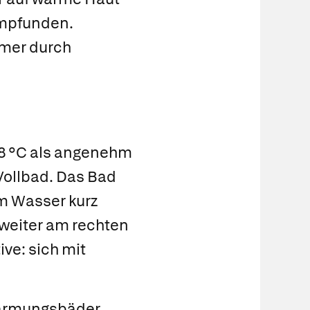
empfunden.
mmer durch
8 °C als angenehm
Vollbad.
Das Bad
em Wasser kurz
weiter am rechten
ve: sich mit
ärmungsbäder