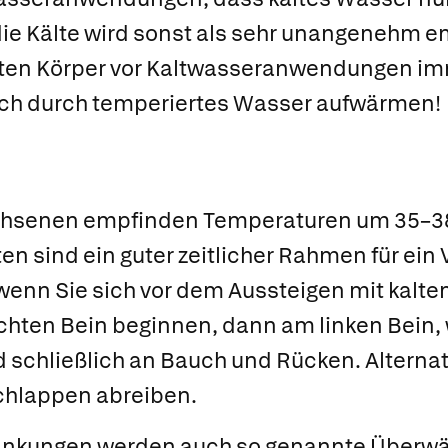
 die Kälte wird sonst als sehr unangenehm 
lten Körper vor Kaltwasseranwendungen i
ch durch temperiertes Wasser aufwärmen!
chsenen empfinden Temperaturen um 35–3
n sind ein guter zeitlicher Rahmen für ein
 wenn Sie sich vor dem Aussteigen mit kalt
hten Bein beginnen, dann am linken Bein, 
 schließlich an Bauch und Rücken. Alternati
chlappen abreiben.
ankungen werden auch so genannte
Überw