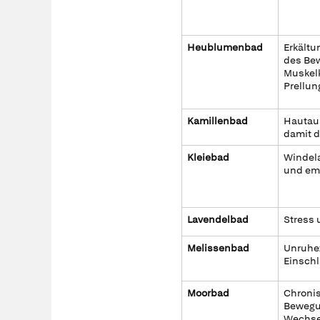
Heublumenbad
Erkältu
des Be
Muskel
Prellun
Kamillenbad
Hautaus
damit di
Kleiebad
Windel
und emp
Lavendelbad
Stress
Melissenbad
Unruhe
Einschl
Moorbad
Chroni
Bewegu
Wechse