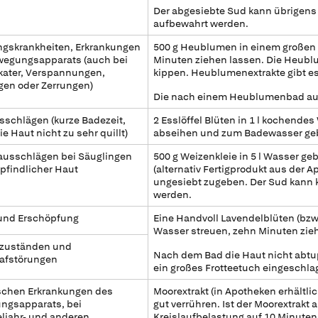
Der abgesiebte Sud kann übrigens
aufbewahrt werden.
ngskrankheiten, Erkrankungen
500 g Heublumen in einem großen 
wegungsapparats (auch bei
Minuten ziehen lassen. Die Heub
kater, Verspannungen,
kippen. Heublumenextrakte gibt es 
gen oder Zerrungen)
Die nach einem Heublumenbad auft
schlägen (kurze Badezeit,
2 Esslöffel Blüten in 1 l kochende
e Haut nicht zu sehr quillt)
abseihen und zum Badewasser ge
ausschlägen bei Säuglingen
500 g Weizenkleie in 5 l Wasser g
findlicher Haut
(alternativ Fertigprodukt aus der 
ungesiebt zugeben. Der Sud kann 
werden.
 und Erschöpfung
Eine Handvoll Lavendelblüten (bzw.
Wasser streuen, zehn Minuten zi
zuständen und
Nach dem Bad die Haut nicht abtu
afstörungen
ein großes Frotteetuch eingeschlag
schen Erkrankungen des
Moorextrakt (in Apotheken erhältli
ngsapparats, bei
gut verrühren. Ist der Moorextrakt
ljahr- und anderen
Kreislaufbelastung auf 10 Minut