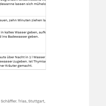
dewanne lassen sich mühelos durch klares Wasser
reuen, zehn Minuten ziehen lassen, abseihen und
 in kaltes Wasser geben, aufkochen und 10 Minuten
d ins Badewasser geben.
uts über Nacht in 1 l Wasser kalt ansetzen,
asser zugeben. Ist Thymian frisch verfügbar, so
her Kräuter gemacht.
häffler. Trias, Stuttgart,