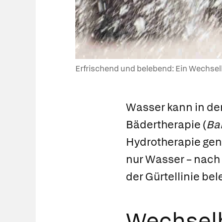
Erfrischend und belebend: Ein Wechselb
Wasser kann in den
Bädertherapie
(
Ba
Hydrotherapie
gena
nur Wasser – nach
der Gürtellinie be
Wechsel