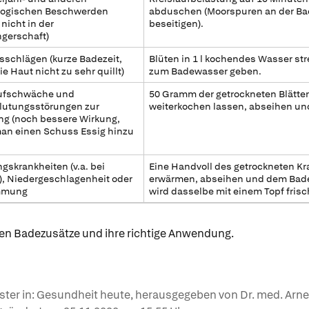
logischen Beschwerden
abduschen (Moorspuren an der Ba
 nicht in der
beseitigen).
gerschaft)
schlägen (kurze Badezeit,
Blüten in 1 l kochendes Wasser st
e Haut nicht zu sehr quillt)
zum Badewasser geben.
aufschwäche und
50 Gramm der getrockneten Blätter
lutungsstörungen zur
weiterkochen lassen, abseihen un
g (noch bessere Wirkung,
an einen Schuss Essig hinzu
ngskrankheiten (v.a. bei
Eine Handvoll des getrockneten Kra
, Niedergeschlagenheit oder
erwärmen, abseihen und dem Badew
mmung
wird dasselbe mit einem Topf frisc
hen Badezusätze und ihre richtige Anwendung.
ter in: Gesundheit heute, herausgegeben von Dr. med. Arne Sc