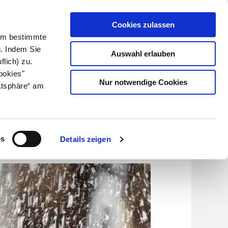
Cookies zulassen
Kundenlogin
Info für Apotheker
 Um bestimmte
g. Indem Sie
Auswahl erlauben
flich) zu.
Suche
leben
Über uns
ookies"
Nur notwendige Cookies
atsphäre“ am
lbad
os
Details zeigen