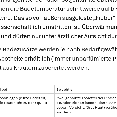
en die Badetemperatur schrittweise auf bi
 wird. Das so von außen ausgelöste „Fieber“ 
wissenschaftlich umstritten ist. Überwärmu
und dürfen nur unter ärztlicher Aufsicht du
 Badezusätze werden je nach Bedarf gewählt
Apotheke erhältlich (immer unparfümierte 
 aus Kräutern zubereitet werden.
l bei
So geht’s
schlägen (kurze Badezeit,
Zwei gehäufte Esslöffel der Rinde
e Haut nicht zu sehr quillt)
Stunden ziehen lassen, dann 30 M
geben. Vorsicht: färbt Haut (vor
werden).