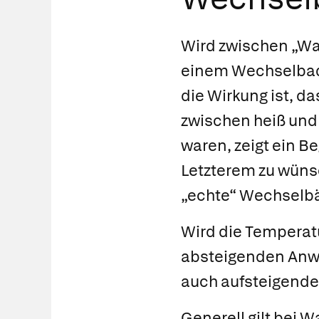
Wird zwischen „War
einem
Wechselba
die Wirkung ist, d
zwischen heiß und 
waren, zeigt ein B
Letzterem zu wüns
„echte“ Wechselbä
Wird die Temperatu
absteigenden Anwe
auch
aufsteigend
Generell gilt bei