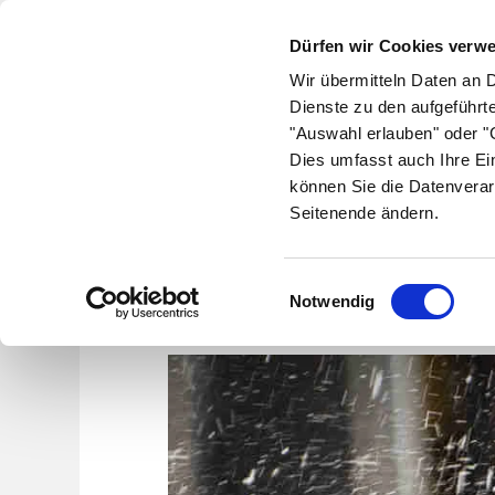
Dürfen wir Cookies verw
Wir übermitteln Daten an 
Dienste zu den aufgeführt
"Auswahl erlauben" oder "C
Krankheiten
Symptome
Therapie
Med
Dies umfasst auch Ihre Ei
können Sie die Datenverar
Seitenende ändern.
Wec
Einwilligungsauswahl
Notwendig