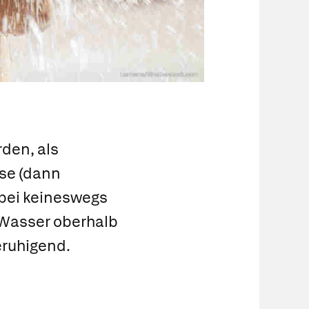
Lumena/Shutterstock.com
den, als
se (dann
abei keineswegs
 Wasser oberhalb
eruhigend.