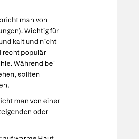
spricht man von
gen). Wichtig für
und kalt und nicht
 recht populär
ühle. Während bei
hen, sollten
en.
richt man von einer
teigenden oder
r auf warme Haut