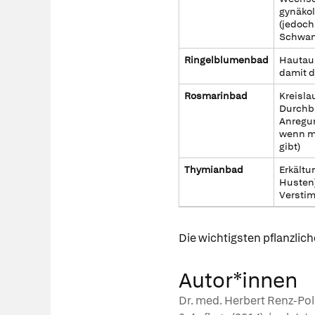
gynäko
(jedoch
Schwan
Ringelblumenbad
Hautaus
damit di
Rosmarinbad
Kreisl
Durchb
Anregun
wenn m
gibt)
Thymianbad
Erkältu
Husten)
Versti
Die wichtigsten pflanzlic
Autor*innen
Dr. med. Herbert Renz-Pols