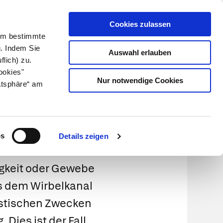
Cookies zulassen
Kundenlogin
Info für Apotheker
 Um bestimmte
g. Indem Sie
Auswahl erlauben
flich) zu.
Suche
leben
Über uns
ookies"
Nur notwendige Cookies
atsphäre“ am
ik
os
Details zeigen
igkeit oder Gewebe
s dem Wirbelkanal
ostischen Zwecken
Dies ist der Fall,