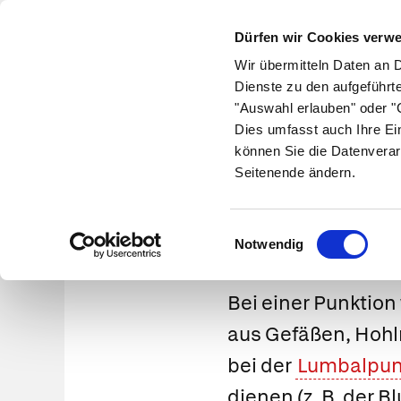
Dürfen wir Cookies verw
Wir übermitteln Daten an 
Dienste zu den aufgeführt
"Auswahl erlauben" oder "C
Krankheiten
Symptome
Therapie
Med
Dies umfasst auch Ihre Ei
können Sie die Datenverar
Seitenende ändern.
I
Einwilligungsauswahl
Notwendig
Bei einer
Punktion
aus Gefäßen, Hohl
bei der
Lumbalpun
dienen (z. B. der 