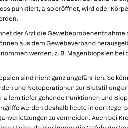
zess punktiert, also eröffnet, wird oder Kör
erden.
net der Arzt die
Gewebeprobenentnahme 
können aus dem Gewebeverband herausgelö
nommen werden, z. B. Magenbiopsien bei 
psien sind nicht ganz ungefährlich. So könn
rden und Notoperationen zur Blutstillung erf
r allem tiefer gehende Punktionen und Biopsi
ingriffe werden deshalb heute in der Regel p
rganverletzungen zu vermeiden. Auch bei Kr
hne Risiko, da hier immer die Gefahr der V