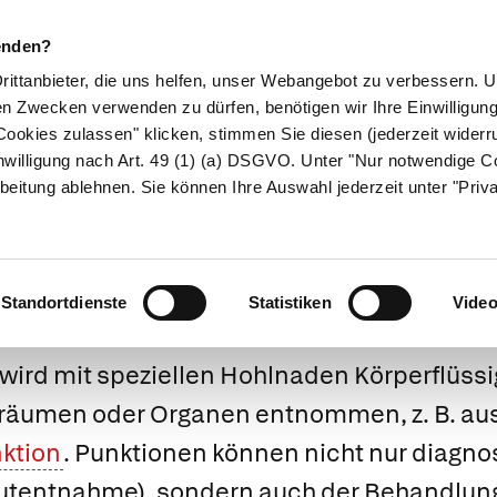
enden?
Drittanbieter, die uns helfen, unser Webangebot zu verbessern.
en Zwecken verwenden zu dürfen, benötigen wir Ihre Einwilligun
ookies zulassen" klicken, stimmen Sie diesen (jederzeit widerru
ikamente
Naturheilkunde
Eltern & Kind
Gesund 
nwilligung nach Art. 49 (1) (a) DSGVO. Unter "Nur notwendige C
beitung ablehnen. Sie können Ihre Auswahl jederzeit unter "Priv
nvasive Diagnost
Standortdienste
Statistiken
Vide
wird mit speziellen Hohlnaden Körperflüss
räumen oder Organen entnommen, z. B. au
ktion
. Punktionen können nicht nur diagn
Blutentnahme), sondern auch der Behandlung. 