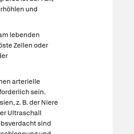
perhöhlen und
am lebenden
ste Zellen oder
der
en arterielle
orderlich sein.
en, z. B. der Niere
er Ultraschall
ebsverdacht sind
erschleppung und