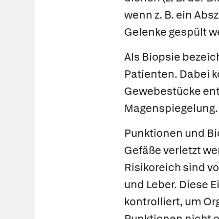
wenn z. B. ein Abs
Gelenke gespült w
Als
Biopsie
bezeich
Patienten. Dabei 
Gewebestücke ent
Magenspiegelung.
Punktionen und Bio
Gefäße verletzt we
Risikoreich sind vo
und Leber. Diese E
kontrolliert, um O
Punktionen nicht o