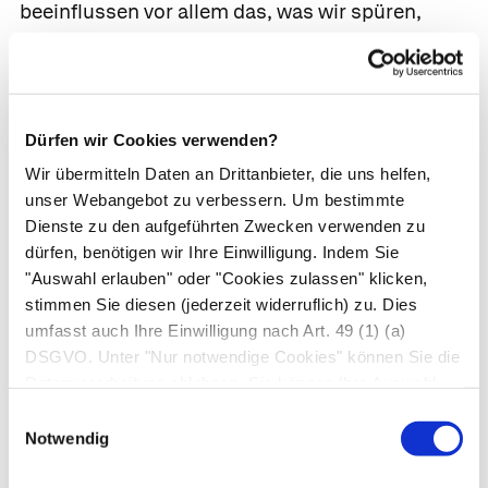
beeinflussen vor allem das, was wir spüren,
unsere Wahrnehmung also. Blutwerte und die
Funktion einzelner Organe können sie allenfalls
indirekt beeinflussen. Das bedeutet praktisch,
dass Placebos das Krankheitserleben stark
Dürfen wir Cookies verwenden?
beeinflussen können, den Verlauf einer Krankheit
Wir übermitteln Daten an Drittanbieter, die uns helfen,
selbst aber nur wenig.
unser Webangebot zu verbessern. Um bestimmte
Dienste zu den aufgeführten Zwecken verwenden zu
dürfen, benötigen wir Ihre Einwilligung. Indem Sie
Da Placebos vor allem Beschwerden
"Auswahl erlauben" oder "Cookies zulassen" klicken,
beeinflussen, wirken sie besonders effektiv
stimmen Sie diesen (jederzeit widerruflich) zu. Dies
bei Leiden, bei denen ein
gestörtes Befinden
umfasst auch Ihre Einwilligung nach Art. 49 (1) (a)
im Vordergrund steht, wie etwa
DSGVO. Unter "Nur notwendige Cookies" können Sie die
Schmerzerkrankungen, Magen-Darm-
Datenverarbeitung ablehnen. Sie können Ihre Auswahl
Probleme, Allergien, depressive
jederzeit unter "Privatsphäre“ am Seitenende ändern.
Einwilligungsauswahl
Verstimmungen sowie psychosomatische
Notwendig
oder stressbedingte Beschwerden.