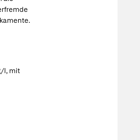
perfremde
ikamente.
/l, mit