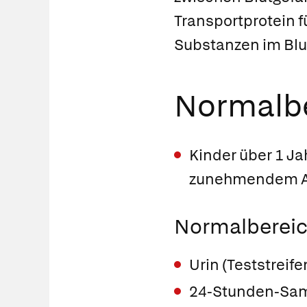
Transportprotein 
Substanzen im Blu
Normalbe
Kinder über 1 Ja
zunehmendem A
Normalbereic
Urin (Teststreife
24-Stunden-Samm