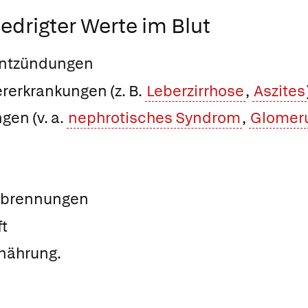
edrigter Werte im Blut
Entzündungen
rerkrankungen (z. B.
Leberzirrhose
,
Aszites
en (v. a.
nephrotisches Syndrom
,
Glomeru
erbrennungen
t
nährung.