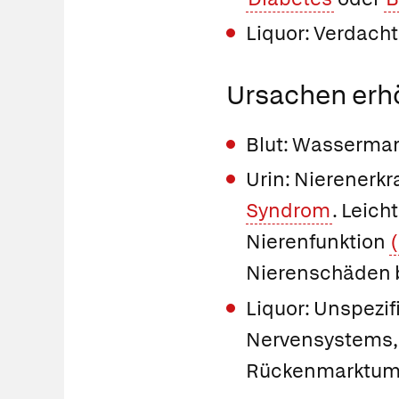
Liquor: Verdacht
Ursachen erh
Blut: Wasserman
Urin: Nierenerkra
Syndrom
. Leic
Nierenfunktion
Nierenschäden 
Liquor: Unspezif
Nervensystems, 
Rückenmarktum