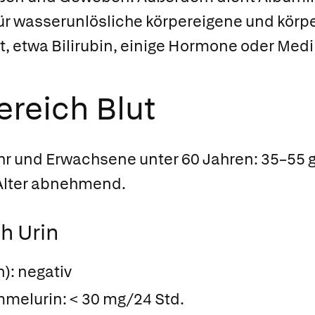
für wasserunlösliche körpereigene und kör
t, etwa Bilirubin, einige Hormone oder Med
reich Blut
hr und Erwachsene unter 60 Jahren: 35–55 g
lter abnehmend.
h Urin
n): negativ
elurin: < 30 mg/24 Std.