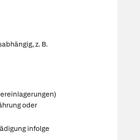
abhängig, z. B.
sereinlagerungen)
ährung oder
ädigung infolge