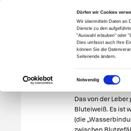
Dürfen wir Cookies verw
Wir übermitteln Daten an 
Dienste zu den aufgeführt
"Auswahl erlauben" oder "C
Krankheiten
Symptome
Therapie
Med
Dies umfasst auch Ihre Ei
können Sie die Datenverar
Seitenende ändern.
Einwilligungsauswahl
Notwendig
Das von der Leber
Bluteiweiß. Es ist
(die „Wasserbindun
zwischen Blutgefä