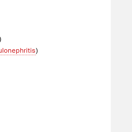
)
lonephritis
)