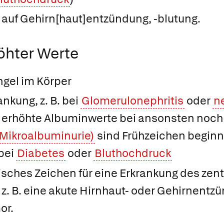
 auf Gehirn[haut]entzündung, -blutung.
öhter Werte
gel im Körper
nkung, z. B. bei
Glomerulonephritis
oder
n
ht erhöhte Albuminwerte bei ansonsten noch
(Mikroalbuminurie)
sind Frühzeichen begin
bei
Diabetes
oder
Bluthochdruck
isches Zeichen für eine Erkrankung des zen
z. B. eine akute Hirnhaut- oder Gehirnentz
or.