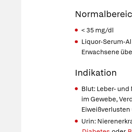
Normalbereic
< 35 mg/dl
Liquor-Serum-Al
Erwachsene über 
Indikation
Blut: Leber- un
im Gewebe, Verd
Eiweißverlusten
Urin: Nierenerkr
Diabetes
oder
B