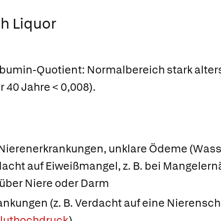
h Liquor
bumin-Quotient:
Normalbereich stark alters
40 Jahre < 0,008).
d Nierenerkrankungen, unklare Ödeme (Was
acht auf Eiweißmangel, z. B. bei Mangelern
 über Niere oder Darm
ankungen (z. B. Verdacht auf eine Nierensch
luthochdruck
)