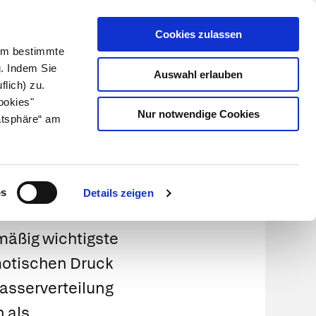
Cookies zulassen
Kundenlogin
Info für Apotheker
 Um bestimmte
g. Indem Sie
Auswahl erlauben
flich) zu.
Suche
leben
Über uns
ookies"
Nur notwendige Cookies
atsphäre“ am
os
Details zeigen
mäßig wichtigste
smotischen Druck
Wasserverteilung
 als