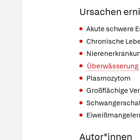
Ursachen erni
Akute schwere 
Chronische Lebe
Nierenerkrankung
Überwässerung
Plasmozytom
Großflächige V
Schwangerschaf
Eiweißmangeler
Autor*innen