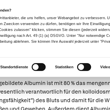
enden?
Drittanbieter, die uns helfen, unser Webangebot zu verbessern.
en Zwecken verwenden zu dürfen, benötigen wir Ihre Einwilligun
ookies zulassen" klicken, stimmen Sie diesen (jederzeit widerru
ikamente
Naturheilkunde
Eltern & Kind
Gesund 
nwilligung nach Art. 49 (1) (a) DSGVO. Unter "Nur notwendige C
beitung ablehnen. Sie können Ihre Auswahl jederzeit unter "Priv
Albumin
Standortdienste
Statistiken
Vide
 gebildete
Albumin
ist mit 80 % das mengen
 wesentlich verantwortlich für den kolloido
gsfähigkeit“) des Bluts und damit für die 
ßen und Geweben. Außerdem dient Albumin