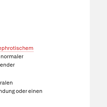
ephrotischem
 normaler
nender
tralen
ündung oder einen