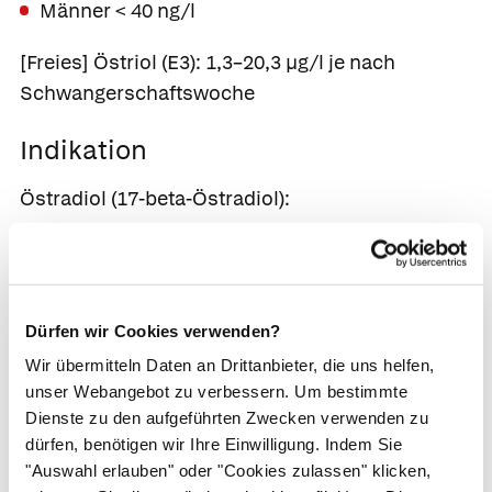
Männer < 40 ng/l
[Freies] Östriol (E3): 1,3–20,3 µg/l je nach
Schwangerschaftswoche
Indikation
Östradiol (17-beta-Östradiol):
Verfrühte oder verzögerte Pubertät
Zyklusstörungen
Kontrolle einer Hormonbehandlung bei
Dürfen wir Cookies verwenden?
Unfruchtbarkeit
Wir übermitteln Daten an Drittanbieter, die uns helfen,
Verdacht auf einen Östradiol produzierenden
unser Webangebot zu verbessern. Um bestimmte
Tumor
Dienste zu den aufgeführten Zwecken verwenden zu
dürfen, benötigen wir Ihre Einwilligung. Indem Sie
[Freies] Östriol: Früher in der Schwangerschaft
"Auswahl erlauben" oder "Cookies zulassen" klicken,