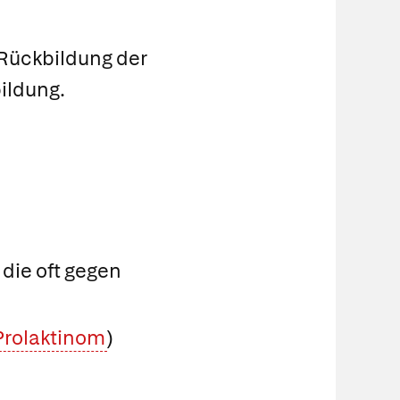
Rückbildung der
ildung.
, die oft gegen
Prolaktinom
)