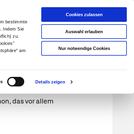
Cookies zulassen
Kundenlogin
Info für Apotheker
 Um bestimmte
g. Indem Sie
Auswahl erlauben
flich) zu.
Suche
leben
Über uns
ookies"
Nur notwendige Cookies
atsphäre“ am
os
Details zeigen
on, das vor allem