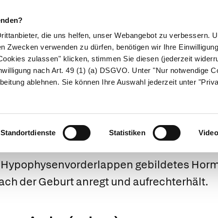
enden?
Drittanbieter, die uns helfen, unser Webangebot zu verbessern.
en Zwecken verwenden zu dürfen, benötigen wir Ihre Einwilligun
ookies zulassen" klicken, stimmen Sie diesen (jederzeit widerru
ikamente
Naturheilkunde
Eltern & Kind
Gesund 
nwilligung nach Art. 49 (1) (a) DSGVO. Unter "Nur notwendige C
beitung ablehnen. Sie können Ihre Auswahl jederzeit unter "Priv
Prolaktin
Standortdienste
Statistiken
Vide
m Hypophysenvorderlappen gebildetes Horm
ach der Geburt anregt und aufrechterhält.