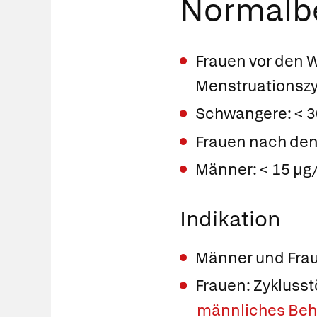
Normalbe
Frauen vor den W
Menstruationszy
Schwangere: < 3
Frauen nach den
Männer: < 15 µg/
Indikation
Männer und Frau
Frauen: Zyklusst
männliches Be