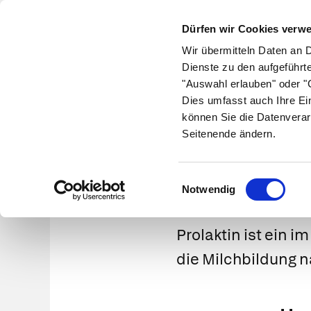
Dürfen wir Cookies verw
Wir übermitteln Daten an 
Dienste zu den aufgeführt
"Auswahl erlauben" oder "C
Krankheiten
Symptome
Therapie
Med
Dies umfasst auch Ihre Ei
können Sie die Datenverar
Seitenende ändern.
Einwilligungsauswahl
Notwendig
Prolaktin
ist ein i
die Milchbildung n