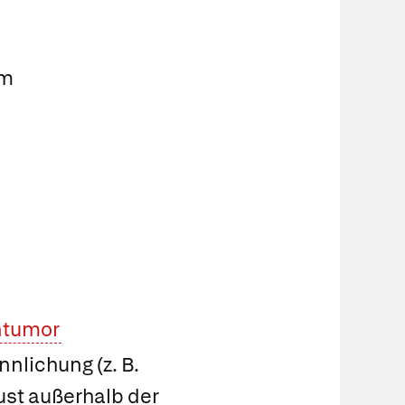
im
ntumor
nlichung (z. B.
rust außerhalb der