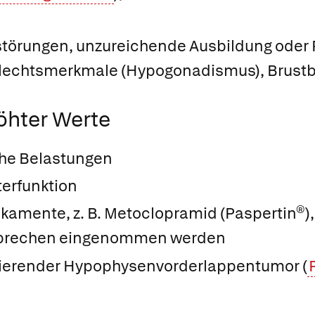
törungen, unzureichende Ausbildung oder 
lechtsmerkmale (Hypogonadismus), Brustb
öhter Werte
che Belastungen
erfunktion
amente, z. B.
Metoclopramid
(
Paspertin®
)
Erbrechen eingenommen werden
zierender Hypophysenvorderlappentumor (
.