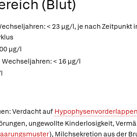
reich (Blut)
echseljahren: < 23 µg/l, je nach Zeitpunkt 
klus
00 µg/l
 Wechseljahren: < 16 µg/l
l
en: Verdacht auf
Hypophysenvorderlappe
örungen, ungewollte Kinderlosigkeit, Vermän
haarungsmuster
), Milchsekretion aus der B