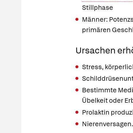
Stillphase
Männer: Potenzs
primären Gesch
Ursachen erh
Stress, körperli
Schilddrüsenunt
Bestimmte Medik
Übelkeit oder 
Prolaktin produ
Nierenversagen