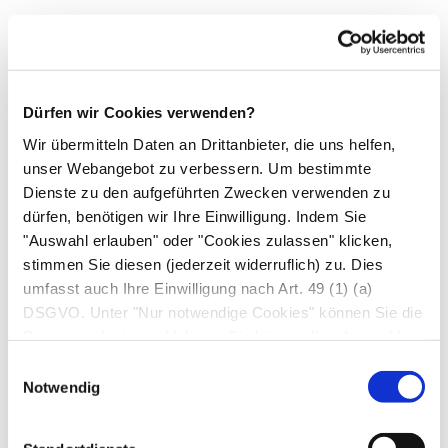
Unklare Schilddrüsenfunktionsstörungen, die
durch Bestimmung der übrigen
Schilddrüsenwerte nicht zu klären sind
Dürfen wir Cookies verwenden?
Erkrankungen von Hypothalamus und
Wir übermitteln Daten an Drittanbieter, die uns helfen,
Hypophyse.
unser Webangebot zu verbessern. Um bestimmte
Dienste zu den aufgeführten Zwecken verwenden zu
Ursachen erhöhter Werte
dürfen, benötigen wir Ihre Einwilligung. Indem Sie
"Auswahl erlauben" oder "Cookies zulassen" klicken,
TSH:
stimmen Sie diesen (jederzeit widerruflich) zu. Dies
umfasst auch Ihre Einwilligung nach Art. 49 (1) (a)
Schilddrüsenunterfunktion
DSGVO. Unter "Nur notwendige Cookies" können Sie die
Selten: TSH produzierende Tumoren der
Datenverarbeitung ablehnen. Sie können Ihre Auswahl
Hypophyse (mit nachfolgender
jederzeit unter "Privatsphäre“ am Seitenende ändern.
Einwilligungsauswahl
Schilddrüsenüberfunktion).
Notwendig
TRH-[Stimulations-]Test: