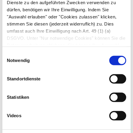
Ursachen erhöhter Werte
Dienste zu den aufgeführten Zwecken verwenden zu
dürfen, benötigen wir Ihre Einwilligung. Indem Sie
Zu hoch dosierte Therapie mit Vitamin D
"Auswahl erlauben" oder "Cookies zulassen" klicken,
stimmen Sie diesen (jederzeit widerruflich) zu. Dies
Ursachen erniedrigter Werte
umfasst auch Ihre Einwilligung nach Art. 49 (1) (a)
DSGVO. Unter "Nur notwendige Cookies" können Sie die
Mangel an UV-Licht
Datenverarbeitung ablehnen. Sie können Ihre Auswahl
Nicht ausreichende Zufuhr durch die Nahrung,
jederzeit unter "Privatsphäre“ am Seitenende ändern.
Einwilligungsauswahl
Verdauungsstörungen mit verminderter
Notwendig
Aufnahme von Vitamin D durch den Darm
Bestimmte Nierenerkrankungen
Standortdienste
Autor*innen
Statistiken
Dr. med. Arne Schäffler, Dr. med. Ingrid Wess in:
Gesundheit heute, herausgegeben von Dr. med. Arne
Schäffler. Trias, Stuttgart, 3. Auflage (2014). | zuletzt
Videos
geändert am
29.04.2020
um 11:31 Uhr