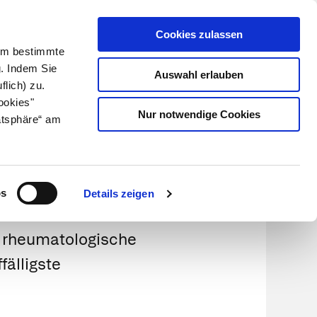
Cookies zulassen
Kundenlogin
Info für Apotheker
 Um bestimmte
g. Indem Sie
Auswahl erlauben
flich) zu.
Suche
leben
Über uns
ookies"
Nur notwendige Cookies
atsphäre“ am
sen?
os
Details zeigen
e rheumatologische
fälligste