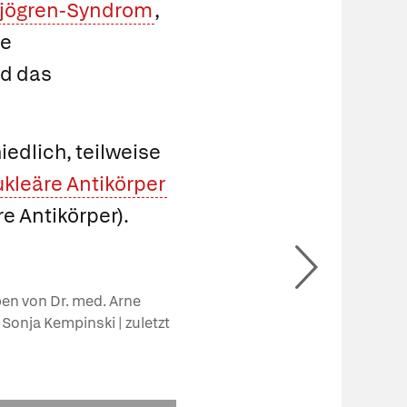
jögren-Syndrom
,
ie
d das
edlich, teilweise
ukleäre Antikörper
e Antikörper).
ben von Dr. med. Arne
. Sonja Kempinski | zuletzt