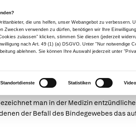
enden?
Drittanbieter, die uns helfen, unser Webangebot zu verbessern.
en Zwecken verwenden zu dürfen, benötigen wir Ihre Einwilligun
ookies zulassen" klicken, stimmen Sie diesen (jederzeit widerru
ikamente
Naturheilkunde
Eltern & Kind
Gesund 
nwilligung nach Art. 49 (1) (a) DSGVO. Unter "Nur notwendige C
beitung ablehnen. Sie können Ihre Auswahl jederzeit unter "Priv
 sind Kollageno
Standortdienste
Statistiken
Vide
ezeichnet man in der Medizin entzündlich
denen der Befall des Bindegewebes das auf