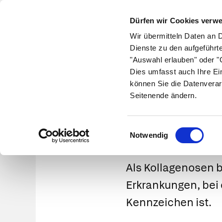
Dürfen wir Cookies verw
Wir übermitteln Daten an 
Dienste zu den aufgeführt
"Auswahl erlauben" oder "C
Krankheiten
Symptome
Therapie
Med
Dies umfasst auch Ihre Ei
können Sie die Datenverar
Seitenende ändern.
Was
Einwilligungsauswahl
Notwendig
Als
Kollagenosen
b
Erkrankungen, bei 
Kennzeichen ist.