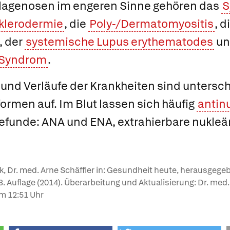
llagenosen im engeren Sinne gehören das
S
klerodermie
, die
Poly-/Dermatomyositis
, d
, der
systemische Lupus erythematodes
un
-Syndrom
.
nd Verläufe der Krankheiten sind unterschi
ormen auf. Im Blut lassen sich häufig
antin
funde: ANA und ENA, extrahierbare nukleär
nk, Dr. med. Arne Schäffler in: Gesundheit heute, herausgege
, 3. Auflage (2014). Überarbeitung und Aktualisierung: Dr. med
m 12:51 Uhr