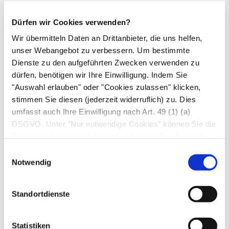
Dürfen wir Cookies verwenden?
Hirnstimulation lindert Depressionen
Wir übermitteln Daten an Drittanbieter, die uns helfen,
unser Webangebot zu verbessern. Um bestimmte
Dienste zu den aufgeführten Zwecken verwenden zu
dürfen, benötigen wir Ihre Einwilligung. Indem Sie
Ketamin als Stimmungsaufheller?
"Auswahl erlauben" oder "Cookies zulassen" klicken,
stimmen Sie diesen (jederzeit widerruflich) zu. Dies
umfasst auch Ihre Einwilligung nach Art. 49 (1) (a)
DSGVO. Unter "Nur notwendige Cookies" können Sie die
Methylphenidat stört Wachstum nicht
Datenverarbeitung ablehnen. Sie können Ihre Auswahl
jederzeit unter "Privatsphäre“ am Seitenende ändern.
Einwilligungsauswahl
Notwendig
Neuroleptika
Standortdienste
Pflanzliche Psychopharmaka
Statistiken