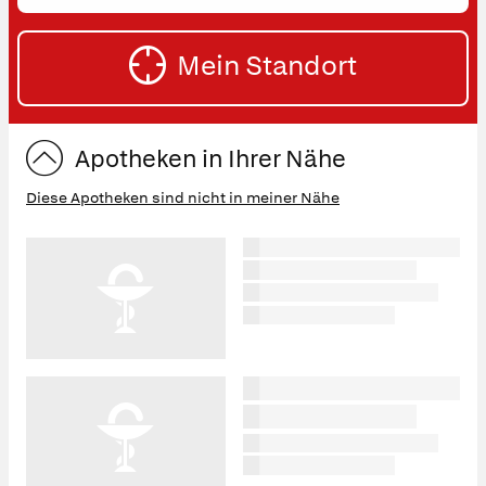
oder
SU
Straße
Mein Standort
eingeben:
ST
Apotheken in Ihrer Nähe
Diese Apotheken sind nicht in meiner Nähe