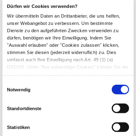
Dürfen wir Cookies verwenden?
Wir übermitteln Daten an Drittanbieter, die uns helfen,
unser Webangebot zu verbessern. Um bestimmte
Dienste zu den aufgeführten Zwecken verwenden zu
dürfen, benötigen wir Ihre Einwilligung. Indem Sie
"Auswahl erlauben" oder "Cookies zulassen" klicken,
stimmen Sie diesen (jederzeit widerruflich) zu. Dies
umfasst auch Ihre Einwilligung nach Art. 49 (1) (a)
DSGVO. Unter "Nur notwendige Cookies" können Sie die
Schemazeichnung eines Zahns im gesunden
Datenverarbeitung ablehnen. Sie können Ihre Auswahl
Zahnhalteapparat
jederzeit unter "Privatsphäre“ am Seitenende ändern.
Georg Thieme Verlag, Stuttgart
Einwilligungsauswahl
Notwendig
Kieferknochen und -gelenk
Standortdienste
Oberkiefer
(Maxilla) und
Unterkiefer
(Mandibula)
halten jeweils 16 Zähne, die einen natürlichen
Statistiken
Zahnbogen
bilden. Den Teil des Kiefers, in dem