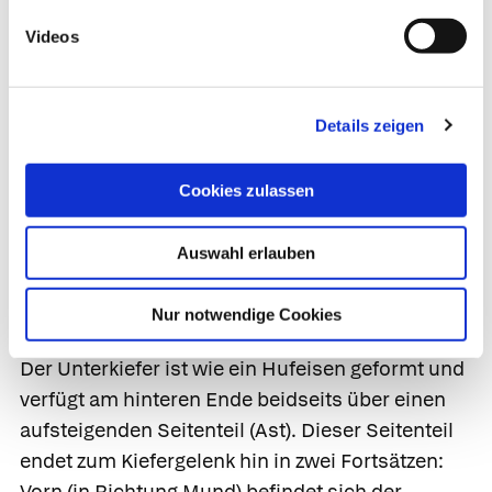
die Zähne in ihren Zahnfächern sitzen,
Videos
bezeichnet man noch genauer als
Zahnfortsatz
(Alveolarfortsatz). Der Oberkiefer ist fest mit den
anderen Knochen des Schädels verwachsen, der
Details zeigen
Unterkiefer dagegen kann sich im
Kiefergelenk
in
fast alle Richtungen bewegen. Durch diese
Cookies zulassen
Beweglichkeit werden viele Funktionen wie
Essen, Trinken, Sprechen oder die Mimik des
Auswahl erlauben
Gesichts erst ermöglicht – ohne diese
Beweglichkeit wären die Zähne wie ein Mühlrad,
Nur notwendige Cookies
welches sich nicht drehen kann.
Der Unterkiefer ist wie ein Hufeisen geformt und
verfügt am hinteren Ende beidseits über einen
aufsteigenden Seitenteil (Ast). Dieser Seitenteil
endet zum Kiefergelenk hin in zwei Fortsätzen:
Vorn (in Richtung Mund) befindet sich der