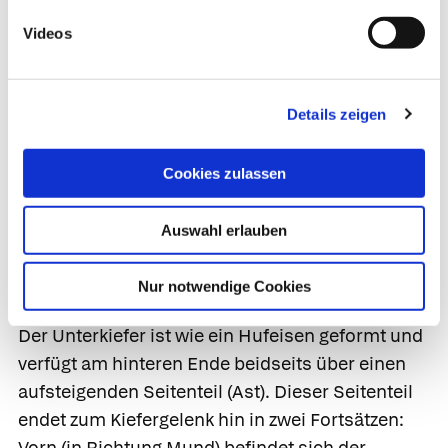
die Zähne in ihren Zahnfächern sitzen,
Videos
bezeichnet man noch genauer als
Zahnfortsatz
(Alveolarfortsatz). Der Oberkiefer ist fest mit den
anderen Knochen des Schädels verwachsen, der
Details zeigen
Unterkiefer dagegen kann sich im
Kiefergelenk
in
fast alle Richtungen bewegen. Durch diese
Cookies zulassen
Beweglichkeit werden viele Funktionen wie
Essen, Trinken, Sprechen oder die Mimik des
Auswahl erlauben
Gesichts erst ermöglicht – ohne diese
Beweglichkeit wären die Zähne wie ein Mühlrad,
Nur notwendige Cookies
welches sich nicht drehen kann.
Der Unterkiefer ist wie ein Hufeisen geformt und
verfügt am hinteren Ende beidseits über einen
aufsteigenden Seitenteil (Ast). Dieser Seitenteil
endet zum Kiefergelenk hin in zwei Fortsätzen:
Vorn (in Richtung Mund) befindet sich der