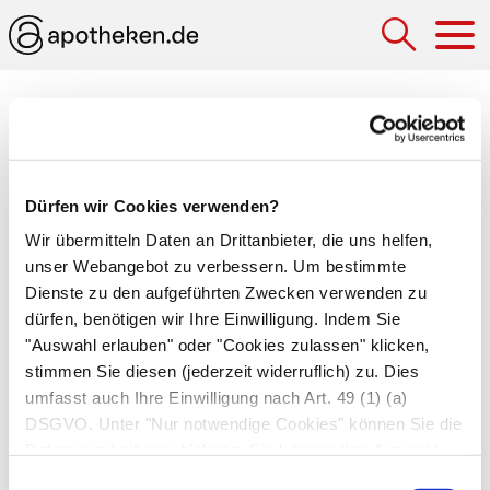
Hau
Medizinlexikon
Gefäßsternchen
Dürfen wir Cookies verwenden?
Gefäßsternchen, Gefäßspinnen oder Spider
Wir übermitteln Daten an Drittanbieter, die uns helfen,
Naevi sind kleine, spinnenförmige
unser Webangebot zu verbessern. Um bestimmte
Gefäßerweiterungen in der
Haut
. Sie blassen
Dienste zu den aufgeführten Zwecken verwenden zu
unter Druck ab, um nach wenigen Sekunden
dürfen, benötigen wir Ihre Einwilligung. Indem Sie
wieder sichtbar zu werden. In geringer Anzahl
"Auswahl erlauben" oder "Cookies zulassen" klicken,
besitzen sie meist keinen Krankheitswert,
stimmen Sie diesen (jederzeit widerruflich) zu. Dies
umfasst auch Ihre Einwilligung nach Art. 49 (1) (a)
gehäuftes Auftreten ist jedoch typisch für eine
DSGVO. Unter "Nur notwendige Cookies" können Sie die
Leberzirrhose
. Gefäßsternchen finden sich auch
Datenverarbeitung ablehnen. Sie können Ihre Auswahl
als Symptom mancher Hauterkrankungen, etwa
jederzeit unter "Privatsphäre“ am Seitenende ändern.
Einwilligungsauswahl