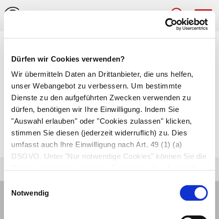
Hau
Medizinlexikon
Dürfen wir Cookies verwenden?
Abkapslung
Wir übermitteln Daten an Drittanbieter, die uns helfen,
unser Webangebot zu verbessern. Um bestimmte
Bildung einer abgrenzenden
Dienste zu den aufgeführten Zwecken verwenden zu
dürfen, benötigen wir Ihre Einwilligung. Indem Sie
Bindegewebsschicht um einen Infektionsherd,
"Auswahl erlauben" oder "Cookies zulassen" klicken,
wie ein
Granulom bei Tuberkulose
oder einen
stimmen Sie diesen (jederzeit widerruflich) zu. Dies
Eiterherd (
Abszess
), Fremdkörper oder Tumor.
umfasst auch Ihre Einwilligung nach Art. 49 (1) (a)
DSGVO. Unter "Nur notwendige Cookies" können Sie die
Datenverarbeitung ablehnen. Sie können Ihre Auswahl
jederzeit unter "Privatsphäre“ am Seitenende ändern.
Einwilligungsauswahl
Notwendig