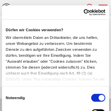
Hau
Medizinlexikon
Dürfen wir Cookies verwenden?
Abschürfung (Exkoriation)
Wir übermitteln Daten an Drittanbieter, die uns helfen,
unser Webangebot zu verbessern. Um bestimmte
Oberflächliche Verletzung der Haut, die bis in die
Dienste zu den aufgeführten Zwecken verwenden zu
dürfen, benötigen wir Ihre Einwilligung. Indem Sie
oberste Schicht der
Lederhaut
reicht. Aus der
"Auswahl erlauben" oder "Cookies zulassen" klicken,
Abschürfung treten klares
Sekret
und kleine
stimmen Sie diesen (jederzeit widerruflich) zu. Dies
Mengen Blut aus. Die Aufschürfung entsteht
umfasst auch Ihre Einwilligung nach Art. 49 (1) (a)
durch kleinere Verletzungen.
DSGVO. Unter "Nur notwendige Cookies" können Sie die
Datenverarbeitung ablehnen. Sie können Ihre Auswahl
jederzeit unter "Privatsphäre“ am Seitenende ändern.
Einwilligungsauswahl
Notwendig