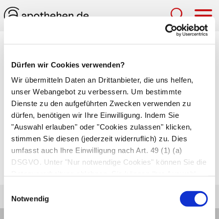
Hau
Medizinlexikon
Dürfen wir Cookies verwenden?
Afterjucken (Pruritus ani)
Wir übermitteln Daten an Drittanbieter, die uns helfen,
unser Webangebot zu verbessern. Um bestimmte
Juckreiz am Darmausgang. Die häufigste
Dienste zu den aufgeführten Zwecken verwenden zu
Ursache ist eine Entzündung der
dürfen, benötigen wir Ihre Einwilligung. Indem Sie
Afterumgebung, z.B. bei
Hämorrhoiden
,
"Auswahl erlauben" oder "Cookies zulassen" klicken,
Analfisteln
,
chronischen
stimmen Sie diesen (jederzeit widerruflich) zu. Dies
umfasst auch Ihre Einwilligung nach Art. 49 (1) (a)
Durchfallerkrankungen
,
Pilzinfektionen
oder
DSGVO. Unter "Nur notwendige Cookies" können Sie die
übertriebener Hygiene.
Datenverarbeitung ablehnen. Sie können Ihre Auswahl
jederzeit unter "Privatsphäre“ am Seitenende ändern.
Einwilligungsauswahl
Notwendig