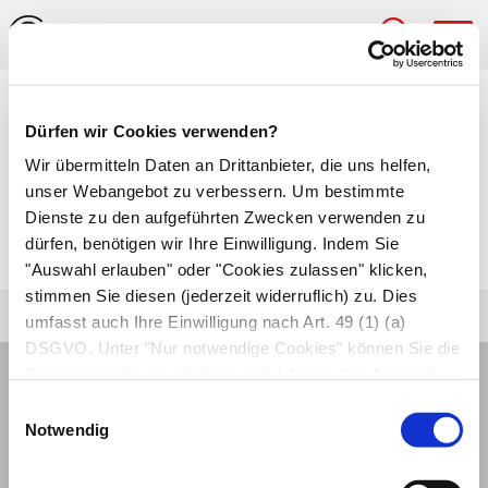
Hau
Medizinlexikon
Dürfen wir Cookies verwenden?
Augenachse
Wir übermitteln Daten an Drittanbieter, die uns helfen,
unser Webangebot zu verbessern. Um bestimmte
Verbindungslinie zwischen
Netzhaut
und
Dienste zu den aufgeführten Zwecken verwenden zu
dürfen, benötigen wir Ihre Einwilligung. Indem Sie
Hornhaut
.
"Auswahl erlauben" oder "Cookies zulassen" klicken,
stimmen Sie diesen (jederzeit widerruflich) zu. Dies
umfasst auch Ihre Einwilligung nach Art. 49 (1) (a)
DSGVO. Unter "Nur notwendige Cookies" können Sie die
Datenverarbeitung ablehnen. Sie können Ihre Auswahl
jederzeit unter "Privatsphäre“ am Seitenende ändern.
Einwilligungsauswahl
Notwendig