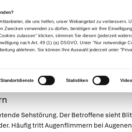
enden?
Drittanbieter, die uns helfen, unser Webangebot zu verbessern.
en Zwecken verwenden zu dürfen, benötigen wir Ihre Einwilligun
ookies zulassen" klicken, stimmen Sie diesen (jederzeit widerru
ikamente
Naturheilkunde
Eltern & Kind
Gesund 
nwilligung nach Art. 49 (1) (a) DSGVO. Unter "Nur notwendige C
beitung ablehnen. Sie können Ihre Auswahl jederzeit unter "Priv
Medizinlexikon
Standortdienste
Statistiken
Vide
rn
etende Sehstörung. Der Betroffene sieht Bl
der. Häufig tritt Augenflimmern bei Augen