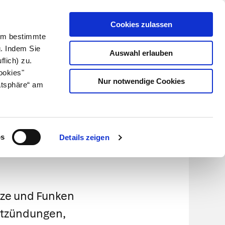
Cookies zulassen
Kundenlogin
Info für Apotheker
 Um bestimmte
g. Indem Sie
Auswahl erlauben
flich) zu.
Suche
leben
Über uns
ookies"
Nur notwendige Cookies
atsphäre“ am
os
Details zeigen
itze und Funken
entzündungen,