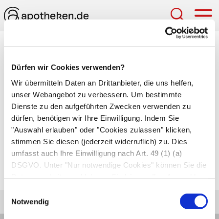
Hau
Medizinlexikon
Dürfen wir Cookies verwenden?
Ausräumung
Wir übermitteln Daten an Drittanbieter, die uns helfen,
unser Webangebot zu verbessern. Um bestimmte
Chirurgisch: operative Entfernung von Gewebe
Dienste zu den aufgeführten Zwecken verwenden zu
aus einem Körperbereich (z.B.
dürfen, benötigen wir Ihre Einwilligung. Indem Sie
Lymphkontenentfernung aus der Achselhöhle).
"Auswahl erlauben" oder "Cookies zulassen" klicken,
Therapeutisch: Stuhlausräumung mit dem
stimmen Sie diesen (jederzeit widerruflich) zu. Dies
umfasst auch Ihre Einwilligung nach Art. 49 (1) (a)
Finger durch den Arzt oder eine Pflegekraft
DSGVO. Unter "Nur notwendige Cookies" können Sie die
(digitale Ausräumung).
Datenverarbeitung ablehnen. Sie können Ihre Auswahl
jederzeit unter "Privatsphäre“ am Seitenende ändern.
Einwilligungsauswahl
Notwendig