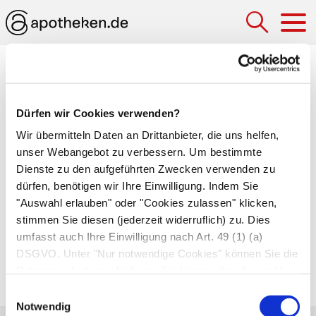
Hau
Medizinlexikon
Balken (Corpus callosum, große
Dürfen wir Cookies verwenden?
Kommissurenbahn)
Wir übermitteln Daten an Drittanbieter, die uns helfen,
unser Webangebot zu verbessern. Um bestimmte
Quer verlaufende Verbindung beider
Dienste zu den aufgeführten Zwecken verwenden zu
Gehirnhälften
, die beim Menschen aus etwa 200
dürfen, benötigen wir Ihre Einwilligung. Indem Sie
Millionen
Nervenfasern
besteht. Der Balken liegt
"Auswahl erlauben" oder "Cookies zulassen" klicken,
am unteren Boden der großen Längsfurche des
stimmen Sie diesen (jederzeit widerruflich) zu. Dies
umfasst auch Ihre Einwilligung nach Art. 49 (1) (a)
Großhirns
und dient dem
DSGVO. Unter "Nur notwendige Cookies" können Sie die
Informationsaustausch zwischen den beiden
Datenverarbeitung ablehnen. Sie können Ihre Auswahl
Gehirnhälften.
jederzeit unter "Privatsphäre“ am Seitenende ändern.
Einwilligungsauswahl
Notwendig