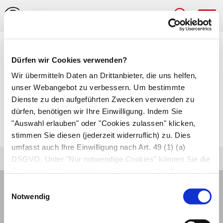
Hau
Medizinlexikon
Dürfen wir Cookies verwenden?
Blase, neurogene
Wir übermitteln Daten an Drittanbieter, die uns helfen,
unser Webangebot zu verbessern. Um bestimmte
Harninkontinenz
aufgrund einer Störung der
Dienste zu den aufgeführten Zwecken verwenden zu
dürfen, benötigen wir Ihre Einwilligung. Indem Sie
Nerven, die für die Blasenentleerung zuständig
"Auswahl erlauben" oder "Cookies zulassen" klicken,
sind.
stimmen Sie diesen (jederzeit widerruflich) zu. Dies
umfasst auch Ihre Einwilligung nach Art. 49 (1) (a)
DSGVO. Unter "Nur notwendige Cookies" können Sie die
Datenverarbeitung ablehnen. Sie können Ihre Auswahl
jederzeit unter "Privatsphäre“ am Seitenende ändern.
Einwilligungsauswahl
Notwendig