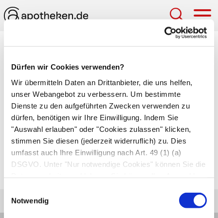
Hau
Medizinlexikon
Dürfen wir Cookies verwenden?
Bulla
Wir übermitteln Daten an Drittanbieter, die uns helfen,
unser Webangebot zu verbessern. Um bestimmte
In der
Dermatologie
: 1)
Blase
, 2)
Umlauf
Dienste zu den aufgeführten Zwecken verwenden zu
(Bulla repens, Bulla rodens)
dürfen, benötigen wir Ihre Einwilligung. Indem Sie
In der Anatomie: blasenförmiges Gebilde, z.B.
"Auswahl erlauben" oder "Cookies zulassen" klicken,
eine Knochenhöhle, oder
Bulla ethmoidalis
,
stimmen Sie diesen (jederzeit widerruflich) zu. Dies
umfasst auch Ihre Einwilligung nach Art. 49 (1) (a)
das ist eine
Siebbeinzelle
im mittleren
DSGVO. Unter "Nur notwendige Cookies" können Sie die
Nasengang.
Datenverarbeitung ablehnen. Sie können Ihre Auswahl
jederzeit unter "Privatsphäre“ am Seitenende ändern.
Einwilligungsauswahl
Notwendig