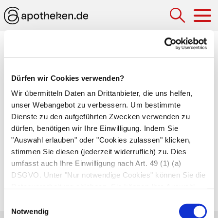
Hau
Medizinlexikon
Chemorezeptor (Chemozeptor)
Dürfen wir Cookies verwenden?
Wir übermitteln Daten an Drittanbieter, die uns helfen,
Sinneszelle, die auf chemische Stoffe oder
unser Webangebot zu verbessern. Um bestimmte
geladene Teilchen (Ionen) in der Luft oder in
Dienste zu den aufgeführten Zwecken verwenden zu
Körperflüssigkeiten reagiert. Chemorezeptoren
dürfen, benötigen wir Ihre Einwilligung. Indem Sie
spielen nicht nur eine zentrale Rolle für den
"Auswahl erlauben" oder "Cookies zulassen" klicken,
Geruchs- und Geschmackssinn, sondern sind
stimmen Sie diesen (jederzeit widerruflich) zu. Dies
umfasst auch Ihre Einwilligung nach Art. 49 (1) (a)
auch an der Steuerung von
Atmung
,
DSGVO. Unter "Nur notwendige Cookies" können Sie die
Gefäßspannung
und
Säure-Basen-Haushalt
des
Datenverarbeitung ablehnen. Sie können Ihre Auswahl
menschlichen Körpers beteiligt.
jederzeit unter "Privatsphäre“ am Seitenende ändern.
Einwilligungsauswahl
Notwendig