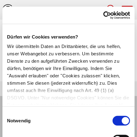
Hau
Medizinlexikon
Dürfen wir Cookies verwenden?
Choriomeningitis
Wir übermitteln Daten an Drittanbieter, die uns helfen,
unser Webangebot zu verbessern. Um bestimmte
Hirnhautentzündung
, bei der auch die
Dienste zu den aufgeführten Zwecken verwenden zu
dürfen, benötigen wir Ihre Einwilligung. Indem Sie
Gefäßgeflechte des Gehirns betroffen sind.
"Auswahl erlauben" oder "Cookies zulassen" klicken,
stimmen Sie diesen (jederzeit widerruflich) zu. Dies
umfasst auch Ihre Einwilligung nach Art. 49 (1) (a)
DSGVO. Unter "Nur notwendige Cookies" können Sie die
Datenverarbeitung ablehnen. Sie können Ihre Auswahl
jederzeit unter "Privatsphäre“ am Seitenende ändern.
Einwilligungsauswahl
Notwendig