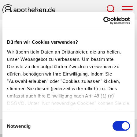
Hau
Medizinlexikon
Dürfen wir Cookies verwenden?
Darmgrippe
Wir übermitteln Daten an Drittanbieter, die uns helfen,
unser Webangebot zu verbessern. Um bestimmte
Akute Infektion des Darms mit dem
Dienste zu den aufgeführten Zwecken verwenden zu
Influenzavirus
.
dürfen, benötigen wir Ihre Einwilligung. Indem Sie
Umgangssprachliche Bezeichnung für
"Auswahl erlauben" oder "Cookies zulassen" klicken,
verschiedene Virusinfektionen des Darms mit
stimmen Sie diesen (jederzeit widerruflich) zu. Dies
umfasst auch Ihre Einwilligung nach Art. 49 (1) (a)
Durchfall
, Erbrechen,
Fieber
,
DSGVO. Unter "Nur notwendige Cookies" können Sie die
Abgeschlagenheit und Gliederschmerzen.
Datenverarbeitung ablehnen. Sie können Ihre Auswahl
jederzeit unter "Privatsphäre“ am Seitenende ändern.
Einwilligungsauswahl
Notwendig