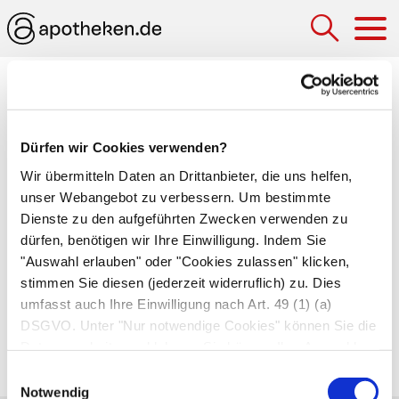
Hau
Medizinlexikon
Dermatom
Dürfen wir Cookies verwenden?
Wir übermitteln Daten an Drittanbieter, die uns helfen,
Hautareal, das von einem
Spinalnerven
unser Webangebot zu verbessern. Um bestimmte
innerviert wird.
Sensibilitätsstörungen
oder
Dienste zu den aufgeführten Zwecken verwenden zu
Schmerzen in einem bestimmten Dermatom
dürfen, benötigen wir Ihre Einwilligung. Indem Sie
lassen daher Rückschlüsse auf die Lage von
"Auswahl erlauben" oder "Cookies zulassen" klicken,
Rückenmarkverletzungen
und
stimmen Sie diesen (jederzeit widerruflich) zu. Dies
Bandscheibenvorfällen
zu.
umfasst auch Ihre Einwilligung nach Art. 49 (1) (a)
DSGVO. Unter "Nur notwendige Cookies" können Sie die
Spezielles Messer zum Abtrennen von
Datenverarbeitung ablehnen. Sie können Ihre Auswahl
Hautlappen für
Spalthauttransplantate
.
jederzeit unter "Privatsphäre“ am Seitenende ändern.
Einwilligungsauswahl
Notwendig